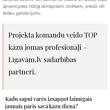
apvienojoties līdzīgi domājošiem cilvēkiem, sniedz vēl
lielāku gandarījumu.
Projekta komandu veido TOP
kāzu jomas profesionāļi –
Līgavām.lv sadarbības
partneri.
Kādu sapni varēs izsapņot laimīgais
jaunais pāris savā kāzu dienā?