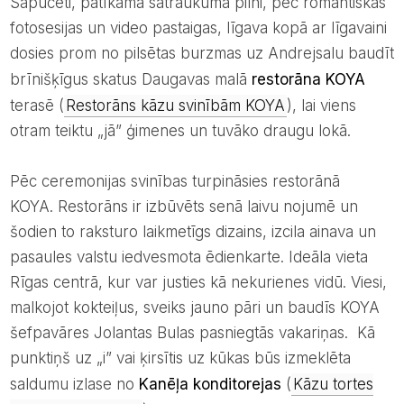
Sapucēti, patīkama satraukuma pilni, pēc romantiskas
fotosesijas un video pastaigas, līgava kopā ar līgavaini
dosies prom no pilsētas burzmas uz Andrejsalu baudīt
brīnišķīgus skatus Daugavas malā
restorāna KOYA
terasē (
Restorāns kāzu svinībām KOYA
), lai viens
otram teiktu „jā” ģimenes un tuvāko draugu lokā.
Pēc ceremonijas svinības turpināsies restorānā
KOYA. Restorāns ir izbūvēts senā laivu nojumē un
šodien to raksturo laikmetīgs dizains, izcila ainava un
pasaules valstu iedvesmota ēdienkarte. Ideāla vieta
Rīgas centrā, kur var justies kā nekurienes vidū. Viesi,
malkojot kokteiļus, sveiks jauno pāri un baudīs KOYA
šefpavāres Jolantas Bulas pasniegtās vakariņas. Kā
punktiņš uz „i” vai ķirsītis uz kūkas būs izmeklēta
saldumu izlase no
Kanēļa konditorejas
(
Kāzu tortes