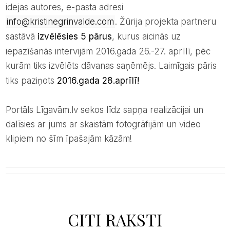
idejas autores, e-pasta adresi
info@kristinegrinvalde.com
. Žūrija projekta partneru
sastāvā
izvēlēsies 5 pārus
, kurus aicinās uz
iepazīšanās intervijām 2016.gada 26.-27. aprīlī, pēc
kurām tiks izvēlēts dāvanas saņēmējs. Laimīgais pāris
tiks paziņots
2016.gada 28.aprīlī!
Portāls Līgavām.lv sekos līdz sapņa realizācijai un
dalīsies ar jums ar skaistām fotogrāfijām un video
klipiem no šīm īpašajām kāzām!
CITI RAKSTI