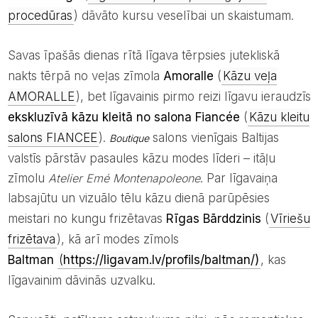
procedūras
) dāvāto kursu veselībai un skaistumam.
Savas īpašās dienas rītā līgava tērpsies jutekliskā
nakts tērpā no veļas zīmola
Amoralle
(
Kāzu veļa
AMORALLE
), bet līgavainis pirmo reizi līgavu ieraudzīs
ekskluzīvā kāzu kleitā no salona
Fiancée
(
Kāzu kleitu
salons FIANCEE
).
salons vienīgais Baltijas
Boutique
valstīs pārstāv pasaules kāzu modes līderi – itāļu
zīmolu
Atelier Emé Montenapoleone
. Par līgavaiņa
labsajūtu un vizuālo tēlu kāzu dienā parūpēsies
meistari no kungu frizētavas
Rīgas Bārddzinis
(
Vīriešu
frizētava
), kā arī modes zīmols
Baltman
(
https://ligavam.lv/profils/baltman/)
, kas
līgavainim dāvinās uzvalku.