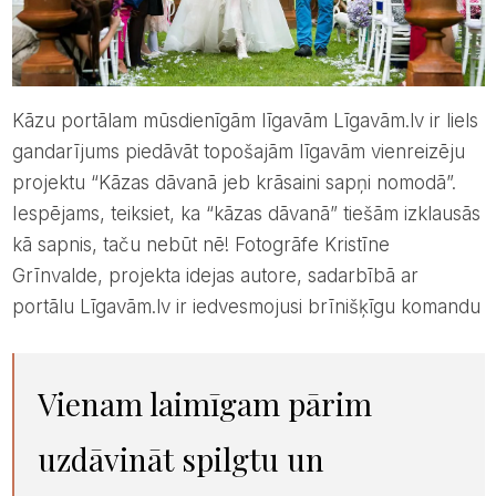
Kāzu portālam mūsdienīgām līgavām Līgavām.lv ir liels
gandarījums piedāvāt topošajām līgavām vienreizēju
projektu “Kāzas dāvanā jeb krāsaini sapņi nomodā”.
Iespējams, teiksiet, ka “kāzas dāvanā” tiešām izklausās
kā sapnis, taču nebūt nē! Fotogrāfe Kristīne
Grīnvalde, projekta idejas autore, sadarbībā ar
portālu Līgavām.lv ir iedvesmojusi brīnišķīgu komandu
vienam laimīgam pārim
uzdāvināt spilgtu un