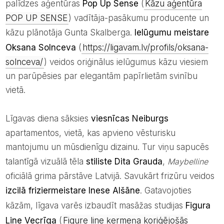
palīdzes aģentūras
Pop Up Sense
(
Kāzu aģentūra
POP UP SENSE
) vadītāja-pasākumu producente un
kāzu plānotāja Gunta Skalberga.
Ielūgumu meistare
Oksana Solnceva
(
https://ligavam.lv/profils/oksana-
solnceva/
) veidos oriģinālus ielūgumus kāzu viesiem
un parūpēsies par elegantām papīrlietām svinību
vietā.
Līgavas diena sāksies
viesnīcas Neiburgs
apartamentos, vietā, kas apvieno vēsturisku
mantojumu un mūsdienīgu dizainu. Tur viņu sapucēs
talantīgā vizuālā tēla
stiliste Dita Grauda
,
Maybelline
oficiālā grima pārstāve Latvijā. Savukārt frizūru veidos
izcilā friziermeistare Inese Alšāne
. Gatavojoties
kāzām, līgava varēs izbaudīt masāžas studijas
Figura
Line Vecrīga
(
Figure line ķermeņa koriģējošās