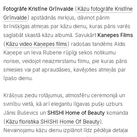
Fotogrāfe Kristīne Grīnvalde
(
Kāzu fotogrāfe Kristīne
Grīnvalde
) apstādinās mirkļus, dāvinot pārim
brīnišķīgas atmiņas par kāzu dienu, kuras pāris varēs
saglabāt skaistā kāzu albumā. Savukārt
Kanepes Films
(
Kāzu video Kaņepes films
) radošais tandēms Aldis
Kaņepe un Ieva Rubene rūpīgi sekos notikumu
norisei, veidojot neaizmirstamu filmu, pie kuras pāris
smiesies vai pat apraudāsies, kavējoties atmiņās par
īpašo dienu.
Krāšņus ziedu rotājumus, atmosfēru ceremonijā un
svinību vietā, kā arī elegantu līgavas pušķi uzburs
Jānis Buševics un
SHISHI Home of Beauty
komanda
(
Kāzu floristika SHISHI Home Of Beauty
).
Nevainojamu kāzu dienu izplānot līdz pēdējai detaļai