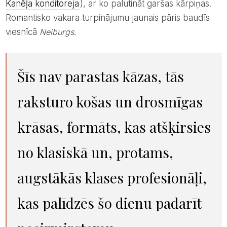
Kanēļa konditoreja
), ar ko palutināt garšas kārpiņas.
Romantisko vakara turpinājumu jaunais pāris baudīs
viesnīcā
Neiburgs
.
Šīs nav parastas kāzas, tās
raksturo košas un drosmīgas
krāsas, formāts, kas atšķirsies
no klasiskā un, protams,
augstākās klases profesionāļi,
kas palīdzēs šo dienu padarīt