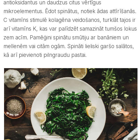
antioksidantus un daudzus citus vērtīgus
mikroelementus. Ēdot spinātus, notiek ādas attīrīšanās.
C vitamīns stimulē kolagēna veidošanos, turklāt tajos ir
arī vitamīns K, kas var palīdzēt samazināt tumšos lokus
zem acīm. Pamēģini spinātu smūtiju ar banāniem un
mellenēm vai citām ogām. Spināti lieliski garšo salātos,
kā arī pievienoti pilngraudu pastai.