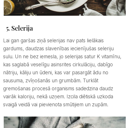
5. Selerija
Lai gan garšas ziņā selerijas nav pats lielākais
gardums, daudzas slavenības iecienījušas seleriju
sulu. Un ne bez iemesla, jo selerijas satur K vitamīnu,
kas saglabā veselīgu asinsrites cirkulāciju, dabīgo
nātriju, kāliju un ūdeni, kas var pasargāt ādu no
sausuma, zvīņošanās un grumbām. Turklāt
gremošanas procesā organisms sadedzina daudz
vairāk kaloriju, nekā uzņem. Izcila diētiskā uzkoda
svaigā veidā vai pievienota smūtijiem un zupām.