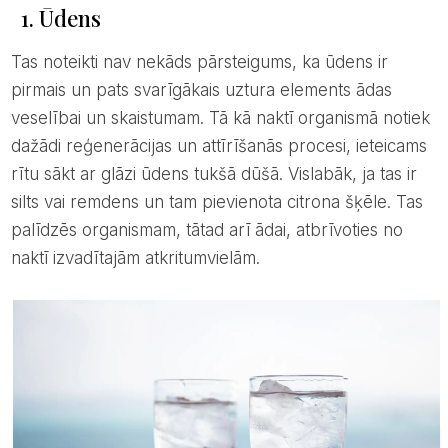
1. Ūdens
Tas noteikti nav nekāds pārsteigums, ka ūdens ir
pirmais un pats svarīgākais uztura elements ādas
veselībai un skaistumam. Tā kā naktī organismā notiek
dažādi reģenerācijas un attīrīšanās procesi, ieteicams
rītu sākt ar glāzi ūdens tukšā dūšā. Vislabāk, ja tas ir
silts vai remdens un tam pievienota citrona šķēle. Tas
palīdzēs organismam, tātad arī ādai, atbrīvoties no
naktī izvadītajām atkritumvielām.