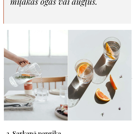
mīļākās ogas vai augļus.
2. Sarkanā paprika