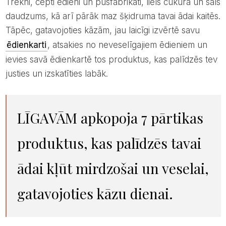
Trekni, cepti ēdieni un pusfabrikāti, liels cukura un sāls
daudzums, kā arī pārāk maz šķidruma tavai ādai kaitēs.
Tāpēc, gatavojoties kāzām, jau laicīgi izvērtē savu
ēdienkarti
, atsakies no neveselīgajiem ēdieniem un
ievies savā ēdienkartē tos produktus, kas palīdzēs tev
justies un izskatīties labāk.
LĪGAVĀM apkopoja 7 pārtikas
produktus, kas palīdzēs tavai
ādai kļūt mirdzošai un veselai,
gatavojoties kāzu dienai.