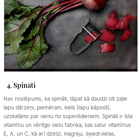
4. Spināti
Nav noslēpums, ka spināti, tāpat kā daudzi citi zaļie
lapu dārzeņi, piemēram, keils (lapu kāposti),
uzskatāms par vienu no superēdieniem. Spināti ir īsta
vitamīnu un vērtīgo vielu fabrika, kas satur vitamīnus
E, A, un C, kā arī dzelzi, magniju, šķiedrvielas,