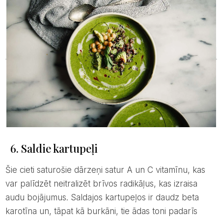
6. Saldie kartupeļi
Šie cieti saturošie dārzeņi satur A un C vitamīnu, kas
var palīdzēt neitralizēt brīvos radikāļus, kas izraisa
audu bojājumus. Saldajos kartupeļos ir daudz beta
karotīna un, tāpat kā burkāni, tie ādas toni padarīs