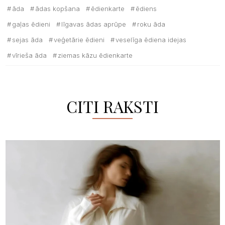
āda
ādas kopšana
ēdienkarte
ēdiens
gaļas ēdieni
līgavas ādas aprūpe
roku āda
sejas āda
veģetārie ēdieni
veselīga ēdiena idejas
vīrieša āda
ziemas kāzu ēdienkarte
CITI RAKSTI