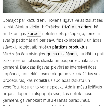
Domājot par kāzu dienu, ikviena līgava vēlas izskatīties
lieliski. Skaista
kleita
, brīnišķīga
frizūra un grims
, kā
arī liktenīgās
kurpes
noteikti cels pašapziņu, tomēr ir
svarīgi padomāt arī par savu fizisko labsajūtu un ādas
stāvokli, lietojot atbilstošus
pārtikas produktus
.
Mirdzoša āda atvieglos
grima uzklāšanu
, turklāt tu pati
izskatīsies un jutīsies skaista un pašpārliecināta savā
ķermenī. Daudzas līgavas pievēršas intensīvai ādas
kopšanai, apmeklē kosmetologu un veic dažādas sejas
procedūras, kas noteikti uzlabo ādas izskatu un
veselību, taču ar to var nepietikt. Āda ir mūsu lielākais
orgāns, tāpēc tā atspoguļo visu, kas notiek mūsu
ķermenī, galvenokārt mūsu ēšanas paradumus.