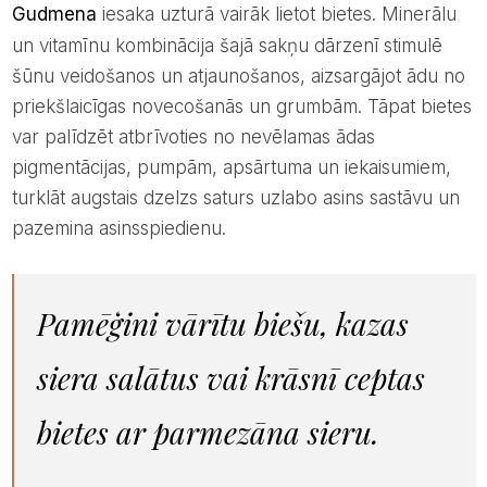
Gudmena
iesaka uzturā vairāk lietot bietes. Minerālu
un vitamīnu kombinācija šajā sakņu dārzenī stimulē
šūnu veidošanos un atjaunošanos, aizsargājot ādu no
priekšlaicīgas novecošanās un grumbām. Tāpat bietes
var palīdzēt atbrīvoties no nevēlamas ādas
pigmentācijas, pumpām, apsārtuma un iekaisumiem,
turklāt augstais dzelzs saturs uzlabo asins sastāvu un
pazemina asinsspiedienu.
Pamēģini vārītu biešu, kazas
siera salātus vai krāsnī ceptas
bietes ar parmezāna sieru.