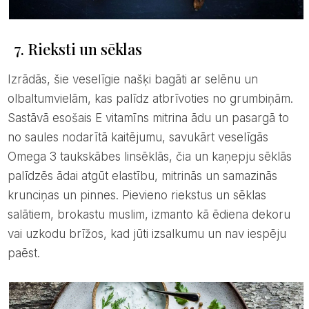
7. Rieksti un sēklas
Izrādās, šie veselīgie našķi bagāti ar selēnu un
olbaltumvielām, kas palīdz atbrīvoties no grumbiņām.
Sastāvā esošais E vitamīns mitrina ādu un pasargā to
no saules nodarītā kaitējumu, savukārt veselīgās
Omega 3 taukskābes linsēklās, čia un kaņepju sēklās
palīdzēs ādai atgūt elastību, mitrinās un samazinās
krunciņas un pinnes. Pievieno riekstus un sēklas
salātiem, brokastu muslim, izmanto kā ēdiena dekoru
vai uzkodu brīžos, kad jūti izsalkumu un nav iespēju
paēst.