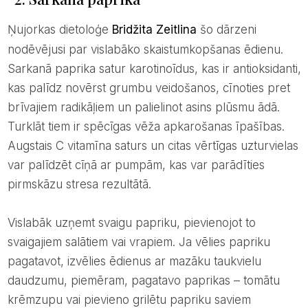
Ņujorkas dietoloģe
Bridžita Zeitlina
šo dārzeni
nodēvējusi par vislabāko skaistumkopšanas ēdienu.
Sarkanā paprika satur karotinoīdus, kas ir antioksidanti,
kas palīdz novērst grumbu veidošanos, cīnoties pret
brīvajiem radikāļiem un palielinot asins plūsmu ādā.
Turklāt tiem ir spēcīgas vēža apkarošanas īpašības.
Augstais C vitamīna saturs un citas vērtīgas uzturvielas
var palīdzēt cīņā ar pumpām, kas var parādīties
pirmskāzu stresa rezultātā.
Vislabāk uzņemt svaigu papriku, pievienojot to
svaigajiem salātiem vai vrapiem. Ja vēlies papriku
pagatavot, izvēlies ēdienus ar mazāku taukvielu
daudzumu, piemēram, pagatavo paprikas – tomātu
krēmzupu vai pievieno grilētu papriku saviem