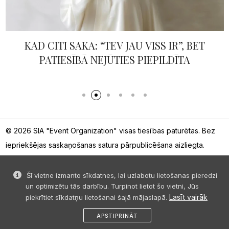
KAD CITI SAKA: “TEV JAU VISS IR”, BET
PATIESĪBĀ NEJŪTIES PIEPILDĪTA
© 2026 SIA "Event Organization" visas tiesības paturētas. Bez
iepriekšējas saskaņošanas satura pārpublicēšana aizliegta.
Šī vietne izmanto sīkdatnes, lai uzlabotu lietošanas pieredzi
un optimizētu tās darbību. Turpinot lietot šo vietni, Jūs
Lasīt vairāk
piekrītiet sīkdatņu lietošanai šajā mājaslapā.
APSTIPRINĀT