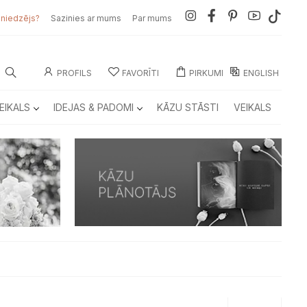
sniedzējs?
Sazinies ar mums
Par mums
PROFILS
FAVORĪTI
PIRKUMI
ENGLISH
EIKALS
IDEJAS & PADOMI
KĀZU STĀSTI
VEIKALS