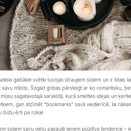
t savu mīļoto. Šogad gribas pārsteigt ar ko romantisku, bet v
es mūsu sagatavotajā sarakstā, kurā smelties idejas un ķer
tkiem, gan atzīmēt “bookmarks” savā viedierīcē, lai nākam
 būtu ērti pa rokai!