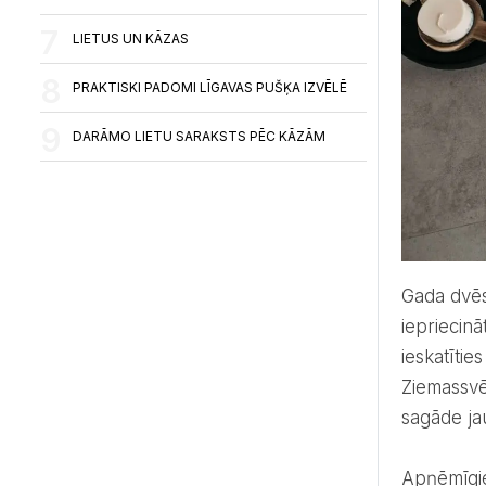
LIETUS UN KĀZAS
PRAKTISKI PADOMI LĪGAVAS PUŠĶA IZVĒLĒ
DARĀMO LIETU SARAKSTS PĒC KĀZĀM
Gada dvēseliski gaišākie svētki tuvojas straujiem soļiem un ir īstais laiks sarūpēt sirsnīgu dāvanu, ar ko
iepriecinā
ieskatīti
Ziemassvē
sagāde jau
Apņēmīgiem soļiem savu vietu pasaulē ieņem pozitīva tendence – ilgtspēja. Dabisks, tīrs, īsts, veselīgs. Tiem,