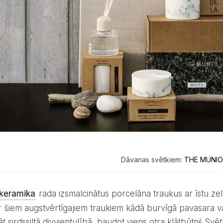
Dāvanas svētkiem:
THE MUNI
 keramika
rada izsmalcinātus porcelāna traukus ar īstu zelt
r šiem augstvērtīgajiem traukiem kādā burvīgā pavasara v
t sirdssiltā divvientulībā, baudot viens otra klātbūtni! Svē