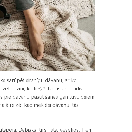
ēl nezini, ko tieši? Tad īstais brīdis
ties pie dāvanu pasūtīšanas gan tuvojošiem
ajā reizē, kad meklēsi dāvanu, tās