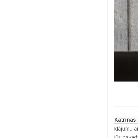
Katrīnas
klājumu a
jūs pavadā