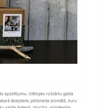
O
a apzeltījumu. Iztēlojies rožsārtu galda
akarā ābeļziedu pilnbrieda aromātā, kuru
tku sajūta ikdienā, izturība, mūsdienīgs