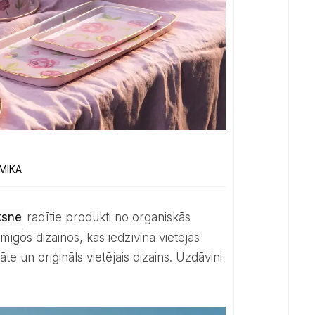
MIKA
ksne
radītie produkti no organiskās
īgos dizainos, kas iedzīvina vietējās
te un oriģināls vietējais dizains. Uzdāvini