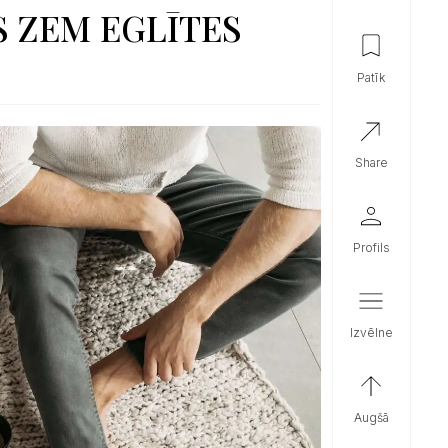
 ZEM EGLĪTES
patīk
share
profils
izvēlne
augšā