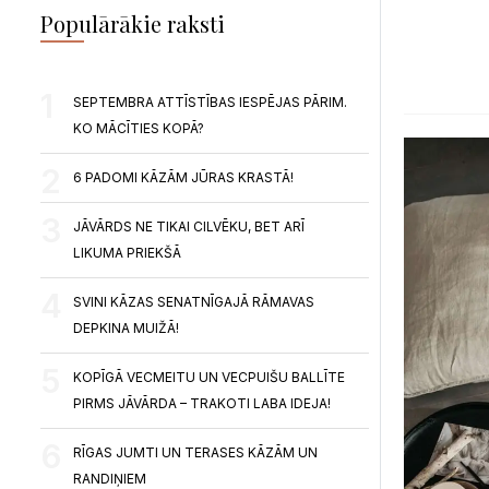
Populārākie raksti
SEPTEMBRA ATTĪSTĪBAS IESPĒJAS PĀRIM.
KO MĀCĪTIES KOPĀ?
6 PADOMI KĀZĀM JŪRAS KRASTĀ!
JĀVĀRDS NE TIKAI CILVĒKU, BET ARĪ
LIKUMA PRIEKŠĀ
SVINI KĀZAS SENATNĪGAJĀ RĀMAVAS
DEPKINA MUIŽĀ!
KOPĪGĀ VECMEITU UN VECPUIŠU BALLĪTE
PIRMS JĀVĀRDA – TRAKOTI LABA IDEJA!
RĪGAS JUMTI UN TERASES KĀZĀM UN
RANDIŅIEM