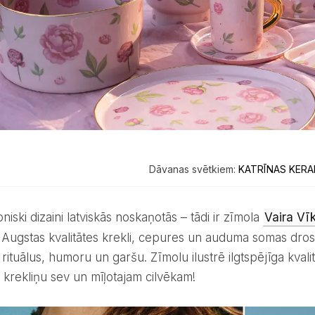
Dāvanas svētkiem:
KATRĪNAS KERA
ikoniski dizaini latviskās noskaņotās – tādi ir zīmola
Vaira Vī
. Augstas kvalitātes krekli, cepures un auduma somas drosm
rituālus, humoru un garšu. Zīmolu ilustrē ilgtspējīga kvalitā
 krekliņu sev un mīļotajam cilvēkam!