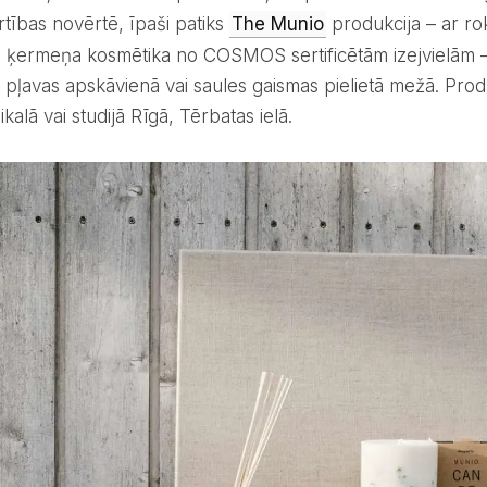
rtības novērtē, īpaši patiks
The Munio
produkcija – ar rok
 ķermeņa kosmētika no COSMOS sertificētām izejvielām – ,
pļavas apskāvienā vai saules gaismas pielietā mežā. Produk
ikalā vai studijā Rīgā, Tērbatas ielā.