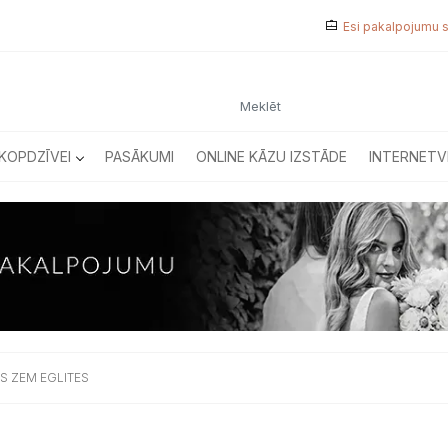
Esi pakalpojumu 
KOPDZĪVEI
PASĀKUMI
ONLINE KĀZU IZSTĀDE
INTERNETV
S ZEM EGLITES