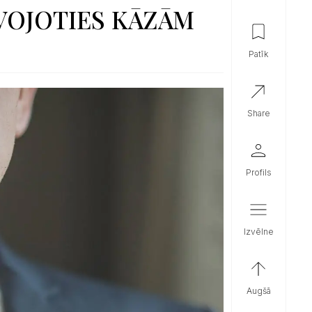
AVOJOTIES KĀZĀM
patīk
share
profils
izvēlne
augšā