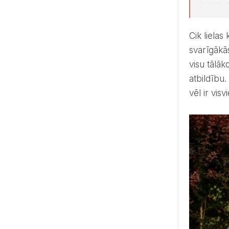
Cik lielas kāzas jūs vēlaties, kāda būs svinību vieta, formāts, cik liels ir plānots kāzu budžets. Tās ir
svarīgākās
visu tālā
atbildību.
vēl ir visv