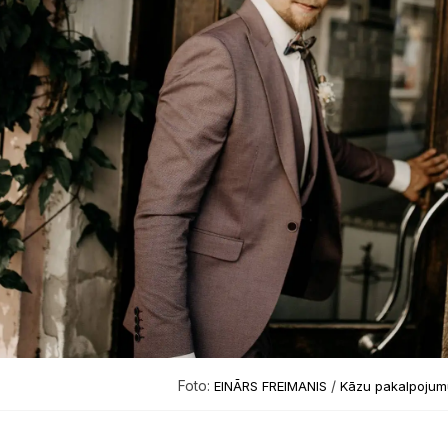
Foto:
/
EINĀRS FREIMANIS
Kāzu pakalpojumu