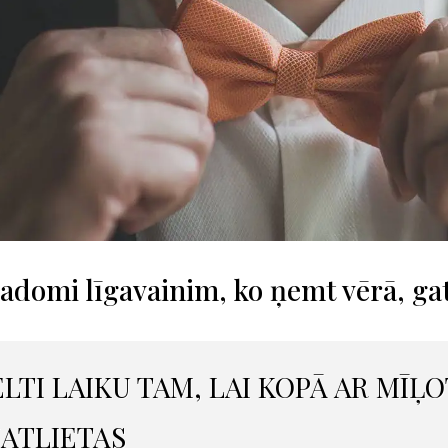
padomi līgavainim, ko ņemt vērā, ga
VELTI LAIKU TAM, LAI KOPĀ AR MĪ
ATLIETAS