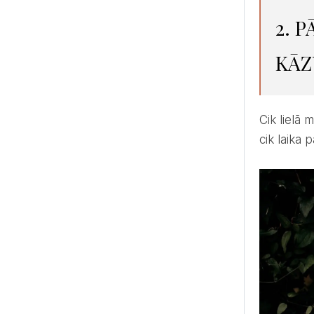
2. 
KĀZ
Cik lielā mērā tevi interesē kāzu dienas detaļas un kuras lietas kāzās tev šķiet īpaši svarīgas. Atkarībā no tā,
cik laika 