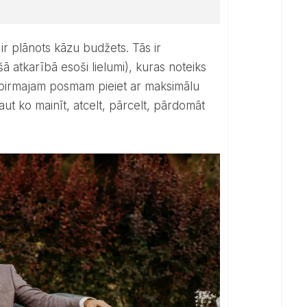
ešā atkarībā esoši lielumi), kuras noteiks
m pirmajam posmam pieiet ar maksimālu
kaut ko mainīt, atcelt, pārcelt, pārdomāt