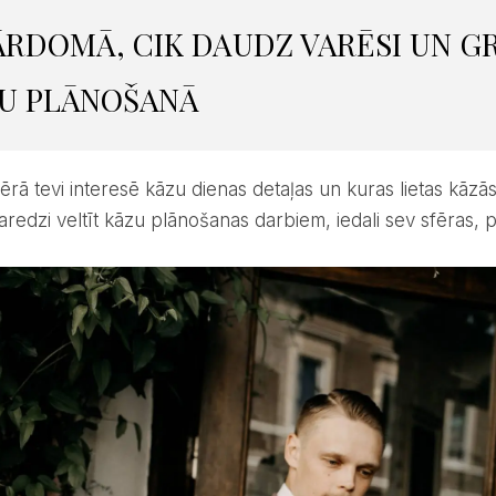
PĀRDOMĀ, CIK DAUDZ VARĒSI UN GR
U PLĀNOŠANĀ
paredzi veltīt kāzu plānošanas darbiem, iedali sev sfēras,