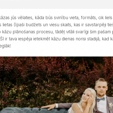
 lietas (īpaši budžets un viesu skaits, kas ir savstarpēji ti
ko kāzu plānošanas procesu, tādēļ vitāli svarīgi šim paša
 Šī ir tava iespēja ietekmēt kāzu dienas norisi stadijā, kad 
ieglāk!