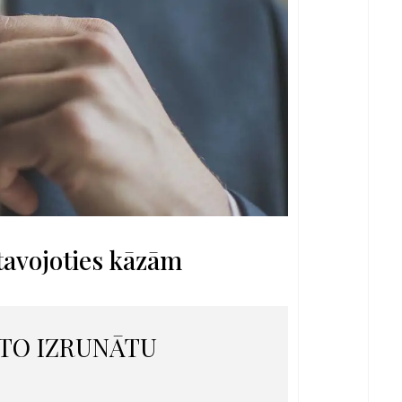
tavojoties kāzām
ĻOTO IZRUNĀTU