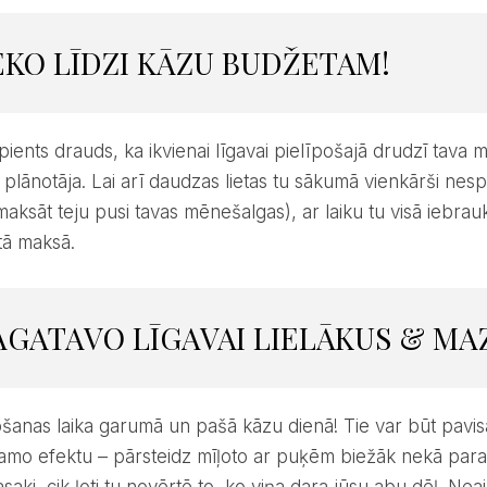
SEKO LĪDZI KĀZU BUDŽETAM!
 plānotāja. Lai arī daudzas lietas tu sākumā vienkārši nes
maksāt teju pusi tavas mēnešalgas), ar laiku tu visā iebrau
tā maksā.
SAGATAVO LĪGAVAI LIELĀKUS & M
mo efektu – pārsteidz mīļoto ar puķēm biežāk nekā parasti
saki, cik ļoti tu novērtē to, ko viņa dara jūsu abu dēļ. Ne