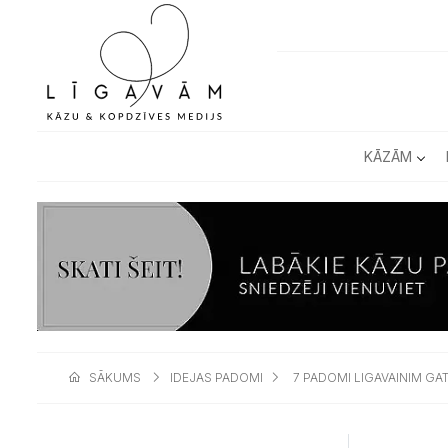
KĀZĀM
SĀKUMS
IDEJAS PADOMI
7 PADOMI LIGAVAINIM G