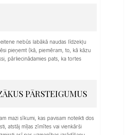
pēsi pieņemt (kā, piemēram, to, kā kāzu
ksi, pārliecinādamies pats, ka tortes
AZĀKUS PĀRSTEIGUMUS
, atstāj mīļas zīmītes vai vienkārši
aizmirsti arī par uzmanības izrādīšanu