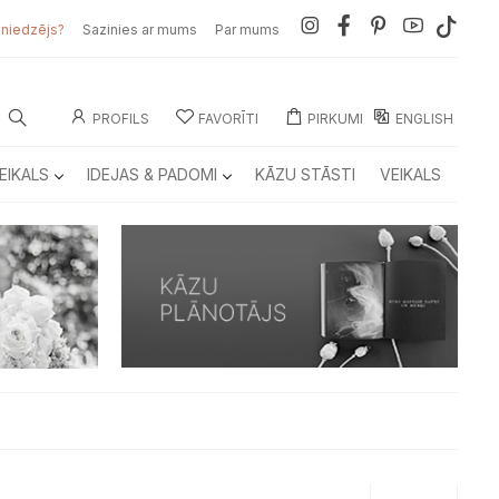
sniedzējs?
Sazinies ar mums
Par mums
PROFILS
FAVORĪTI
PIRKUMI
ENGLISH
EIKALS
IDEJAS & PADOMI
KĀZU STĀSTI
VEIKALS