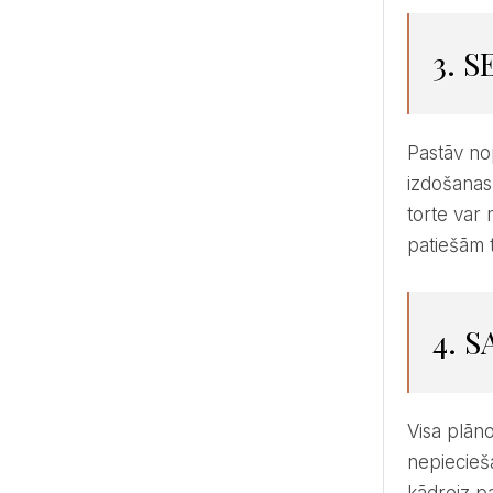
3. 
Pastāv nopients drauds, ka ikvienai līgavai pielīpošajā drudzī tava meitene nebūs labākā naudas līdzekļu
izdošanas
torte var 
patiešām 
4. 
Visa plānošanas laika garumā un pašā kāzu dienā! Tie var būt pavisam mazi sīkumi, kas pavisam noteikti dos
nepiecieša
kādreiz pa