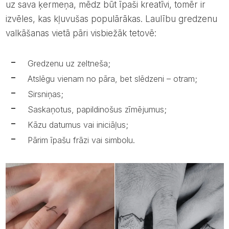
uz sava ķermeņa, mēdz būt īpaši kreatīvi, tomēr ir
izvēles, kas kļuvušas populārākas. Laulību gredzenu
valkāšanas vietā pāri visbiežāk tetovē:
Gredzenu uz zeltneša;
Atslēgu vienam no pāra, bet slēdzeni – otram;
Sirsniņas;
Saskaņotus, papildinošus zīmējumus;
Kāzu datumus vai iniciāļus;
Pārim īpašu frāzi vai simbolu.