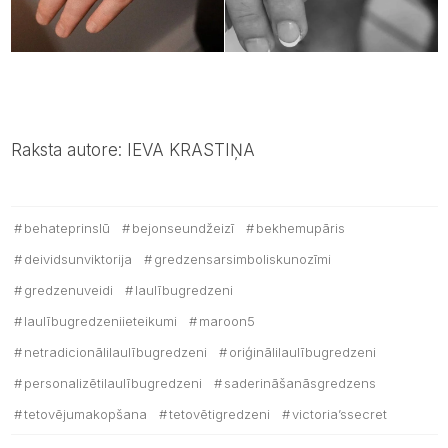
Raksta autore: IEVA KRASTIŅA
behateprinslū
bejonseundžeizī
bekhemupāris
deividsunviktorija
gredzensarsimboliskunozīmi
gredzenuveidi
laulībugredzeni
laulībugredzeniieteikumi
maroon5
netradicionālilaulībugredzeni
oriģinālilaulībugredzeni
personalizētilaulībugredzeni
saderināšanāsgredzens
tetovējumakopšana
tetovētigredzeni
victoria’ssecret