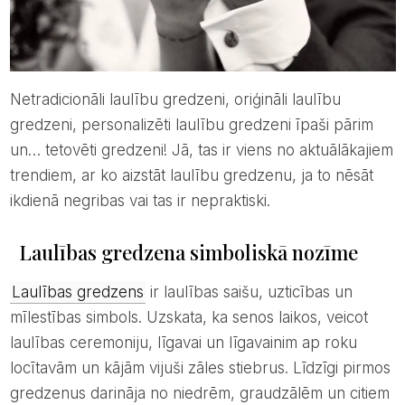
Netradicionāli laulību gredzeni, oriģināli laulību
gredzeni, personalizēti laulību gredzeni īpaši pārim
un… tetovēti gredzeni! Jā, tas ir viens no aktuālākajiem
trendiem, ar ko aizstāt laulību gredzenu, ja to nēsāt
ikdienā negribas vai tas ir nepraktiski.
Laulības gredzena simboliskā nozīme
Laulības gredzens
ir laulības saišu, uzticības un
mīlestības simbols. Uzskata, ka senos laikos, veicot
laulības ceremoniju, līgavai un līgavainim ap roku
locītavām un kājām vijuši zāles stiebrus. Līdzīgi pirmos
gredzenus darināja no niedrēm, graudzālēm un citiem