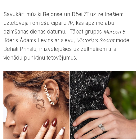
Savukārt mūziķi Bejonse un Džei Zī uz zeltnešiem
uztetovēja romiešu ciparu
IV
, kas apzīmē abu
dzimšanas dienas datumu. Tāpat grupas
Maroon 5
līderis Ādams Levins ar sievu,
Victoria’s Secret
modeli
Behati Prinslū, ir izvēlējušies uz zeltnešiem trīs
vienādu punktiņu tetovējumus.