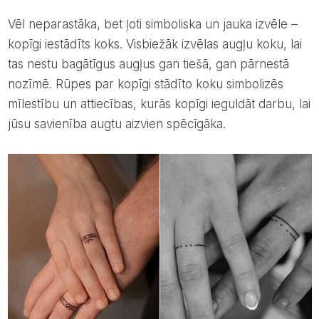
Vēl neparastāka, bet ļoti simboliska un jauka izvēle –
kopīgi iestādīts koks. Visbiežāk izvēlas augļu koku, lai
tas nestu bagātīgus augļus gan tiešā, gan pārnestā
nozīmē. Rūpes par kopīgi stādīto koku simbolizēs
mīlestību un attiecības, kurās kopīgi ieguldāt darbu, lai
jūsu savienība augtu aizvien spēcīgāka.