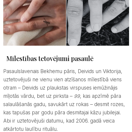
Mīlestības tetovējumi pasaulē
Pasaulslavenais Bekhemu pāris, Deivids un Viktorija,
uztetovējuši ne vienu vien atzīšanos mīlestībā viens
otram – Deivids uz plaukstas virspuses iemūžinājis
mīļotās vārdu, bet uz pirksta –
99
, kas apzīmē pāra
salaulāšanās gadu, savukārt uz rokas – desmit rozes,
kas tapušas par godu pāra desmitajai kāzu jubilejai.
Abi ir uztetovējuši datumu, kad 2006. gadā veica
atkārtotu laulību rituālu.