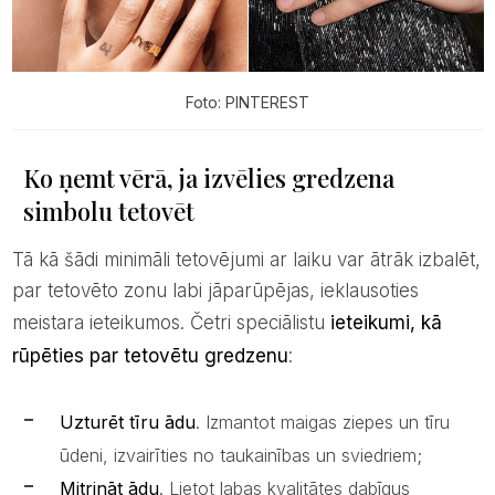
Foto: PINTEREST
Ko ņemt vērā, ja izvēlies gredzena
simbolu tetovēt
Tā kā šādi minimāli tetovējumi ar laiku var ātrāk izbalēt,
par tetovēto zonu labi jāparūpējas, ieklausoties
meistara ieteikumos. Četri speciālistu
ieteikumi, kā
rūpēties par tetovētu gredzenu
:
Uzturēt tīru ādu
. Izmantot maigas ziepes un tīru
ūdeni, izvairīties no taukainības un sviedriem;
Mitrināt ādu
. Lietot labas kvalitātes dabīgus