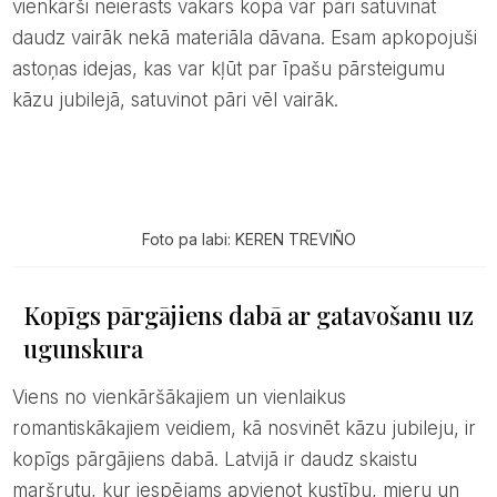
vienkārši neierasts vakars kopā var pāri satuvināt
daudz vairāk nekā materiāla dāvana. Esam apkopojuši
astoņas idejas, kas var kļūt par īpašu pārsteigumu
kāzu jubilejā, satuvinot pāri vēl vairāk.
Foto pa labi: KEREN TREVIÑO
Kopīgs pārgājiens dabā ar gatavošanu uz
ugunskura
Viens no vienkāršākajiem un vienlaikus
romantiskākajiem veidiem, kā nosvinēt kāzu jubileju, ir
kopīgs pārgājiens dabā. Latvijā ir daudz skaistu
maršrutu, kur iespējams apvienot kustību, mieru un