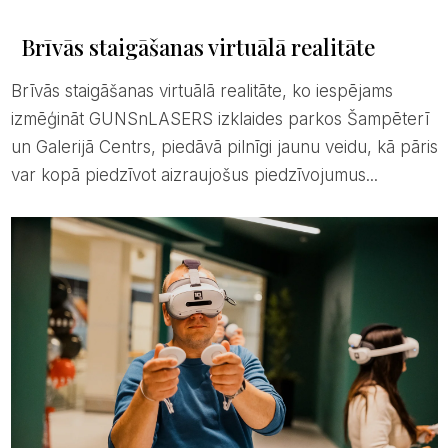
Brīvās staigāšanas virtuālā realitāte
Brīvās staigāšanas virtuālā realitāte, ko iespējams
izmēģināt GUNSnLASERS izklaides parkos Šampēterī
un Galerijā Centrs, piedāvā pilnīgi jaunu veidu, kā pāris
var kopā piedzīvot aizraujošus piedzīvojumus...