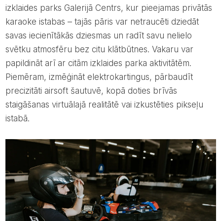
izklaides parks Galerijā Centrs, kur pieejamas privātās
karaoke istabas – tajās pāris var netraucēti dziedāt
savas iecienītākās dziesmas un radīt savu nelielo
svētku atmosfēru bez citu klātbūtnes. Vakaru var
papildināt arī ar citām izklaides parka aktivitātēm.
Piemēram, izmēģināt elektrokartingus, pārbaudīt
precizitāti airsoft šautuvē, kopā doties brīvās
staigāšanas virtuālajā realitātē vai izkustēties pikseļu
istabā.