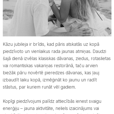
Kāzu jubileja ir brīdis, kad pāris atskatās uz kopā
piedzīvoto un vienlaikus rada jaunas atmiņas. Daudzi
šajā dienā izvēlas klasiskas dāvanas, ziedus, rotaslietas
vai romantiskas vakariņas restorānā, taču arvien
biežāk pāru novērtē pieredzes dāvanas, kas ļauj
izbaudīt laiku kopā, izmēģināt ko jaunu un radīt
stāstus, par kuriem runāt vēl gadiem.
Kopīgi piedzīvojumi palīdz attiecībās ienest svaigu
enerģiju – jauna aktivitāte, neliels izaicinājums vai