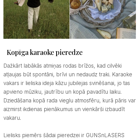
Kopīga karaoke pieredze
Dažkārt labākās atmiņas rodas brīžos, kad cilvēki
atļaujas būt spontāni, brīvi un nedaudz traki. Karaoke
vakars ir lieliska ideja kāzu jubilejas svinēšanai, jo tas
apvieno mūziku, jautrību un kopā pavadītu laiku.
Dziedāšana kopā rada vieglu atmosfēru, kurā pāris var
aizmirst ikdienas pienākumus un vienkārši izbaudīt
vakaru.
Lielisks piemērs šādai pieredzei ir GUNSnLASERS