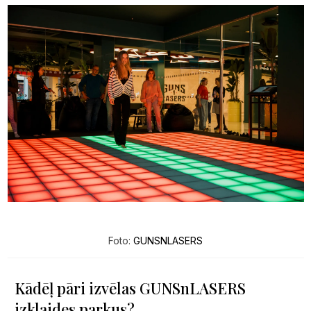
Foto:
GUNSNLASERS
Kādēļ pāri izvēlas GUNSnLASERS
izklaides parkus?