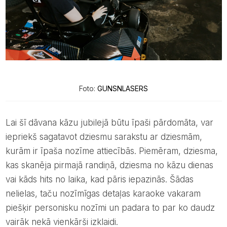
Foto:
GUNSNLASERS
Lai šī dāvana kāzu jubilejā būtu īpaši pārdomāta, var
iepriekš sagatavot dziesmu sarakstu ar dziesmām,
kurām ir īpaša nozīme attiecībās. Piemēram, dziesma,
kas skanēja pirmajā randiņā, dziesma no kāzu dienas
vai kāds hits no laika, kad pāris iepazinās. Šādas
nelielas, taču nozīmīgas detaļas karaoke vakaram
piešķir personisku nozīmi un padara to par ko daudz
vairāk nekā vienkārši izklaidi.