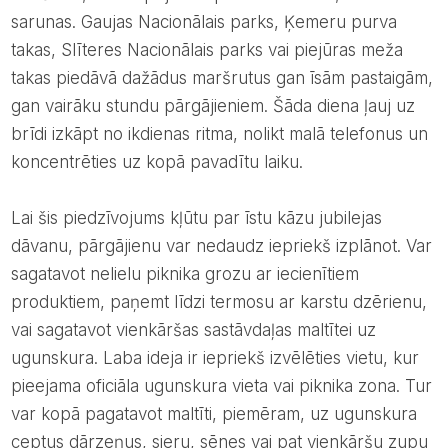
sarunas. Gaujas Nacionālais parks, Ķemeru purva
takas, Slīteres Nacionālais parks vai piejūras meža
takas piedāvā dažādus maršrutus gan īsām pastaigām,
gan vairāku stundu pārgājieniem. Šāda diena ļauj uz
brīdi izkāpt no ikdienas ritma, nolikt malā telefonus un
koncentrēties uz kopā pavadītu laiku.
Lai šis piedzīvojums kļūtu par īstu kāzu jubilejas
dāvanu, pārgājienu var nedaudz iepriekš izplānot. Var
sagatavot nelielu piknika grozu ar iecienītiem
produktiem, paņemt līdzi termosu ar karstu dzērienu,
vai sagatavot vienkāršas sastāvdaļas maltītei uz
ugunskura. Laba ideja ir iepriekš izvēlēties vietu, kur
pieejama oficiāla ugunskura vieta vai piknika zona. Tur
var kopā pagatavot maltīti, piemēram, uz ugunskura
ceptus dārzeņus, sieru, sēnes vai pat vienkāršu zupu