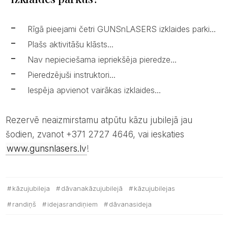
Rīgā pieejami četri GUNSnLASERS izklaides parki...
Plašs aktivitāšu klāsts...
Nav nepieciešama iepriekšēja pieredze...
Pieredzējuši instruktori...
Iespēja apvienot vairākas izklaides...
Rezervē neaizmirstamu atpūtu kāzu jubilejā jau
šodien, zvanot +371 2727 4646, vai ieskaties
www.gunsnlasers.lv
!
kāzujubileja
dāvanakāzujubilejā
kāzujubilejas
randiņš
idejasrandiņiem
dāvanasideja