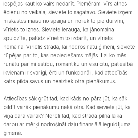
iespējas kaut ko vairs nedarīt. Piemēram, vīrs atnes
ēdienu no veikala, sieviete to sagatavo. Sieviete izņem
miskastes maisu no spaiņa un noliek to pie durvīm,
vīrietis to iznes. Sieviete ierauga, ka jānomaina
spuldzīte, palūdz vīrietim to izdarīt, un vīrietis
nomaina. Vīrietis strādā, lai nodrošinātu ģimeni, sieviete
rūpējas par to, kas nepieciešams mājās. Lai ko mēs
runātu par mīlestību, romantiku un visu citu, patiesībā
ikvienam ir svarīgi, ērti un funkcionāli, kad attiecībās
katrs pilda savus un neaiztiek otra pienākumus.
Attiecības sāk grūt tad, kad kāds no pāra jūt, ka sāk
pildīt vairāk pienākumu nekā otrs. Kad sieviete jūt, ka
viņa dara vairāk? Nereti tad, kad strādā pilna laika
darbu ar mērķi nodrošināt daļu finansiālā ieguldījuma
ģimenē.