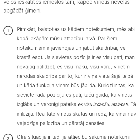
vēlos ieskatīties iemeslos tam, kāpēc vīrietis nevēlas
apgādāt ģimeni.
Pirmkārt, balstoties uz kādiem noteikumiem, mēs abi
kopā iekāpām mūsu attiecību laivā. Par šiem
noteikumiem ir jāvienojas un jābūt skaidrībai, vēl
krastā esot. Ja sievietes pozīcija ir es visu pati, man
nevajag palīdzēt, es visu māku, visu varu, vīrietim
nerodas skaidrība par to, kur ir viņa vieta šajā telpā
un kāda funkcija viņam būs jāpilda. Kuriozi ir tas, ka
sieviete rāda pozīciju es pati, taču gaida, ka vīrietis
izglābs un varonīgi pateiks
. Tā
es visu izdarīšu, atslābsti
ir ilūzija. Realitātē vīrietis skatās un redz, ka viņai nav
vajadzīga palīdzība un pārstāj censties.
Otra situācija ir tad, ja attiecību sākumā noteikumi