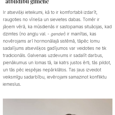
atbildību ģimenē
Ir atsevišķi ieteikumi, kā to ir komfortabli izdarīt,
raugoties no vīrieša un sievietes dabas. Tomēr ir
jāņem vērā, ka mūsdienās ir sastopamas situācijas, kad
dzimtes (no angļu val. -
gender
) ir mainītas, kas
novērojams arī hormonālajā sistēmā, tāpēc lomu
sadalījums atsevišķos gadījumos var veidoties ne tik
tradicionāls. Galvenais uzdevums ir sadalīt darbus,
pienākumus un lomas tā, lai katrs justos ērti, tās pildot,
un tās pēc iespējas nepārklātos. Tas ļaus izveidot
veiksmīgu sadarbību, ievērojami samazinot konfliktu
iemeslus.