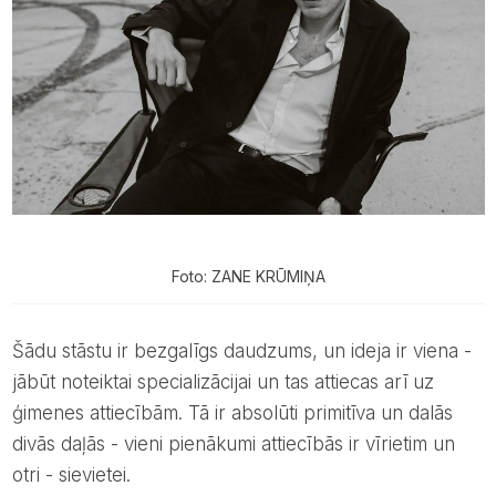
Foto: ZANE KRŪMIŅA
šādu stāstu ir bezgalīgs daudzums, un ideja ir viena -
jābūt noteiktai specializācijai un tas attiecas arī uz
ģimenes attiecībām. Tā ir absolūti primitīva un dalās
divās daļās - vieni pienākumi attiecībās ir vīrietim un
otri - sievietei.