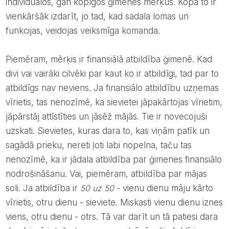
individuālos, gan kopīgos ģimenes mērķus. Kopā to ir
vienkāršāk izdarīt, jo tad, kad sadala lomas un
funkcijas, veidojas veiksmīga komanda.
Piemēram, mērķis ir finansiālā atbildība ģimenē. Kad
divi vai vairāki cilvēki par kaut ko ir atbildīgi, tad par to
atbildīgs nav neviens. Ja finansiālo atbildību uzņemas
vīrietis, tas nenozīmē, ka sievietei jāpakārtojas vīrietim,
jāpārstāj attīstīties un jāsēž mājās. Tie ir novecojuši
uzskati. Sievietes, kuras dara to, kas viņām patīk un
sagādā prieku, nereti ļoti labi nopelna, taču tas
nenozīmē, ka ir jādala atbildība par ģimenes finansiālo
nodrošināšanu. Vai, piemēram, atbildība par mājas
soli. Ja atbildība ir
50 uz 50
- vienu dienu māju kārto
vīrietis, otru dienu - sieviete. Miskasti vienu dienu iznes
viens, otru dienu - otrs. Tā var darīt un tā patiesi dara