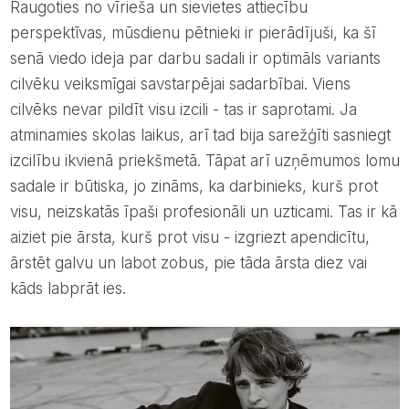
Raugoties no vīrieša un sievietes attiecību
perspektīvas, mūsdienu pētnieki ir pierādījuši, ka šī
senā viedo ideja par darbu sadali ir optimāls variants
cilvēku veiksmīgai savstarpējai sadarbībai. Viens
cilvēks nevar pildīt visu izcili - tas ir saprotami. Ja
atminamies skolas laikus, arī tad bija sarežģīti sasniegt
izcilību ikvienā priekšmetā. Tāpat arī uzņēmumos lomu
sadale ir būtiska, jo zināms, ka darbinieks, kurš prot
visu, neizskatās īpaši profesionāli un uzticami. Tas ir kā
aiziet pie ārsta, kurš prot visu - izgriezt apendicītu,
ārstēt galvu un labot zobus, pie tāda ārsta diez vai
kāds labprāt ies.