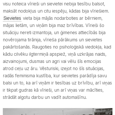
visu noteica vīrieši un sievietei nebija tiesību balsot,
maksāt nodokļus un citu iespēju, kādas bija vīriešiem.
Sievietes
vieta bija mājās nodarboties ar bērniem,
mājas lietām, un viņām bija maz brīvības. Vīrieši šo
situāciju nereti izmantoja, un ģimenes attiecībās bija
novērojama tirānija, vīrieša pārākums un sievietes
pakārtošanās. Raugoties no psiholoģiskā viedokļa, kad
kādu cilvēku ilgtermiņā apspiež, viņā uzkrājas naids,
aizvainojumi, dusmas un agri vai vēlu šīs emocijas
atrod ceļu uz āru. Vēsturiski, izejot no šīs situācijas,
radās feminisma kustība, kur sievietes parādīja savu
balsi un to, ka arī viņām ir tiesības uz brīvību, arī viņas
ir tikpat gudras kā vīrieši, un arī viņas var mācīties,
strādāt algotu darbu un vadīt automašīnu.