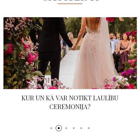
LĪGAVĀM PIRMĀ KĀZU MODES ŠOV
LATVIJĀ VIDEO ATSKATS