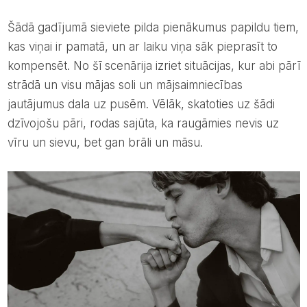
šādā gadījumā sieviete pilda pienākumus papildu tiem,
kas viņai ir pamatā, un ar laiku viņa sāk pieprasīt to
kompensēt. No šī scenārija izriet situācijas, kur abi pārī
strādā un visu mājas soli un mājsaimniecības
jautājumus dala uz pusēm. Vēlāk, skatoties uz šādi
dzīvojošu pāri, rodas sajūta, ka raugāmies nevis uz
vīru un sievu, bet gan brāli un māsu.