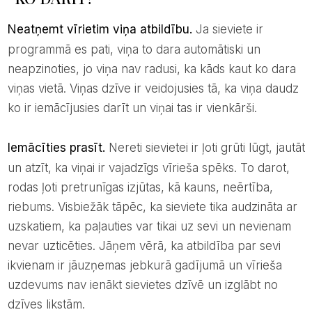
Neatņemt vīrietim viņa atbildību.
Ja sieviete ir
programmā es pati, viņa to dara automātiski un
neapzinoties, jo viņa nav radusi, ka kāds kaut ko dara
viņas vietā. Viņas dzīve ir veidojusies tā, ka viņa daudz
ko ir iemācījusies darīt un viņai tas ir vienkārši.
Iemācīties prasīt.
Nereti sievietei ir ļoti grūti lūgt, jautāt
un atzīt, ka viņai ir vajadzīgs vīrieša spēks. To darot,
rodas ļoti pretrunīgas izjūtas, kā kauns, neērtība,
riebums. Visbiežāk tāpēc, ka sieviete tika audzināta ar
uzskatiem, ka paļauties var tikai uz sevi un nevienam
nevar uzticēties. Jāņem vērā, ka atbildība par sevi
ikvienam ir jāuzņemas jebkurā gadījumā un vīrieša
uzdevums nav ienākt sievietes dzīvē un izglābt no
dzīves likstām.