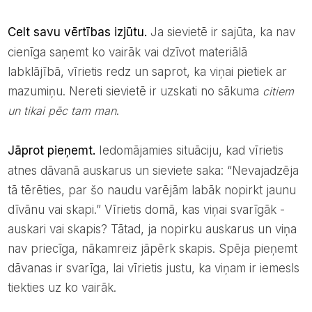
Celt savu vērtības izjūtu.
Ja sievietē ir sajūta, ka nav
cienīga saņemt ko vairāk vai dzīvot materiālā
labklājībā, vīrietis redz un saprot, ka viņai pietiek ar
mazumiņu. Nereti sievietē ir uzskati no sākuma
citiem
un tikai pēc tam man
.
Jāprot pieņemt.
Iedomājamies situāciju, kad vīrietis
atnes dāvanā auskarus un sieviete saka: “Nevajadzēja
tā tērēties, par šo naudu varējām labāk nopirkt jaunu
dīvānu vai skapi.” Vīrietis domā, kas viņai svarīgāk -
auskari vai skapis? Tātad, ja nopirku auskarus un viņa
nav priecīga, nākamreiz jāpērk skapis. Spēja pieņemt
dāvanas ir svarīga, lai vīrietis justu, ka viņam ir iemesls
tiekties uz ko vairāk.