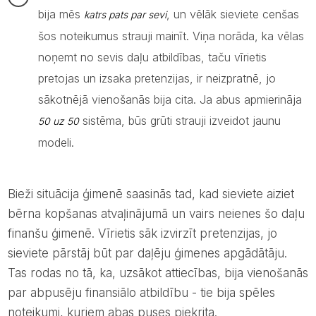
bija mēs
, un vēlāk sieviete cenšas
katrs pats par sevi
šos noteikumus strauji mainīt. Viņa norāda, ka vēlas
noņemt no sevis daļu atbildības, taču vīrietis
pretojas un izsaka pretenzijas, ir neizpratnē, jo
sākotnējā vienošanās bija cita. Ja abus apmierināja
sistēma, būs grūti strauji izveidot jaunu
50 uz 50
modeli.
Bieži situācija ģimenē saasinās tad, kad sieviete aiziet
bērna kopšanas atvaļinājumā un vairs neienes šo daļu
finanšu ģimenē. Vīrietis sāk izvirzīt pretenzijas, jo
sieviete pārstāj būt par daļēju ģimenes apgādātāju.
Tas rodas no tā, ka, uzsākot attiecības, bija vienošanās
par abpusēju finansiālo atbildību - tie bija spēles
noteikumi, kuriem abas puses piekrita.