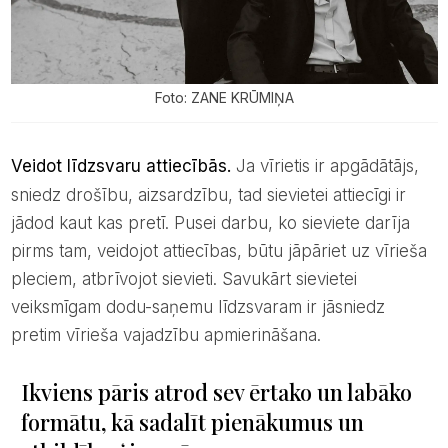
Foto: ZANE KRŪMIŅA
Veidot līdzsvaru attiecībās.
Ja vīrietis ir apgādātājs,
sniedz drošību, aizsardzību, tad sievietei attiecīgi ir
jādod kaut kas pretī. Pusei darbu, ko sieviete darīja
pirms tam, veidojot attiecības, būtu jāpāriet uz vīrieša
pleciem, atbrīvojot sievieti. Savukārt sievietei
veiksmīgam dodu-saņemu līdzsvaram ir jāsniedz
pretim vīrieša vajadzību apmierināšana.
Ikviens pāris atrod sev ērtako un labāko
formātu, kā sadalīt pienākumus un