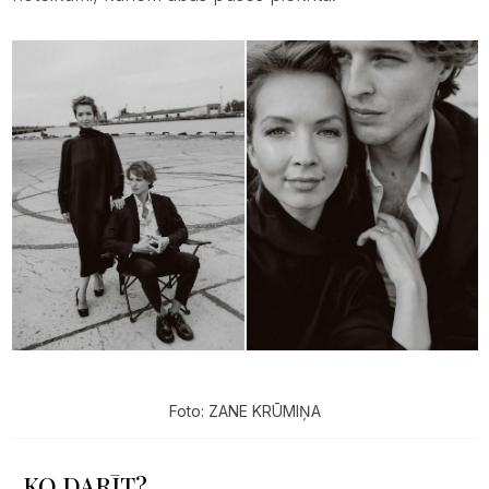
Foto: ZANE KRŪMIŅA
KO DARĪT?