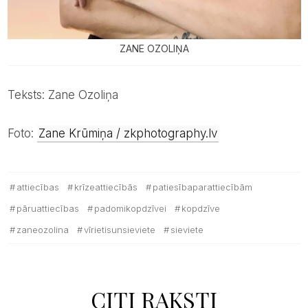
ZANE OZOLIŅA
Teksts: Zane Ozoliņa
Foto:
Zane Krūmiņa / zkphotography.lv
attiecības
krīzeattiecībās
patiesībaparattiecībām
pāruattiecības
padomikopdzīvei
kopdzīve
zaneozolina
vīrietisunsieviete
sieviete
CITI RAKSTI