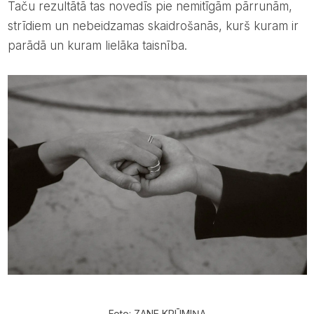
Taču rezultātā tas novedīs pie nemitīgām pārrunām,
strīdiem un nebeidzamas skaidrošanās, kurš kuram ir
parādā un kuram lielāka taisnība.
Foto: ZANE KRŪMIŅA