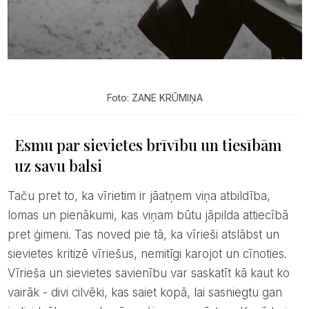
Foto: ZANE KRŪMIŅA
Esmu par sievietes brīvību un tiesībām
uz savu balsi
Taču pret to, ka vīrietim ir jāatņem viņa atbildība,
lomas un pienākumi, kas viņam būtu jāpilda attiecībā
pret ģimeni. Tas noved pie tā, ka vīrieši atslābst un
sievietes kritizē vīriešus, nemitīgi karojot un cīnoties.
Vīrieša un sievietes savienību var saskatīt kā kaut ko
vairāk - divi cilvēki, kas saiet kopā, lai sasniegtu gan