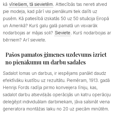
kā
vīriešiem, tā sievietēm
. Attiecībās tas nereti atved
pie modeļa, kad pārī visi pienākumi tiek dalīti uz
pusēm. Kā patiesībā izskatās 50 uz 50 situācija Eiropā
un Amerikā? Kurš galu galā pamatā un visvairāk
nodarbojas ar mājas soli?
Sieviete
. Kurš nodarbojas ar
bērniem? Arī sieviete.
Pašos pamatos ģimenes uzdevums izriet
no pienākumu un darbu sadales
Sadalot lomas un darbus, ir iespējams panākt daudz
efektīvāku kustību uz rezultātu. Piemēram, 1913. gadā
Henrijs Fords radīja pirmo konveijera līniju, kas,
sadalot darbu atsevišķās operācijās un katru operāciju
deleģējot individuālam darbiniekam, ļāva saīsināt viena
ģeneratora montāžas laiku no 20 uz piecām minūtēm.