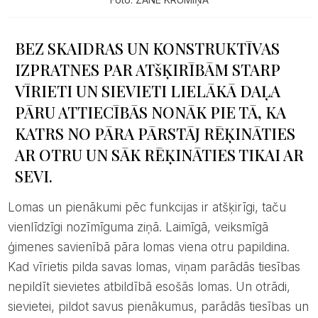
BEZ SKAIDRAS UN KONSTRUKTĪVAS
IZPRATNES PAR ATšĶIRĪBĀM STARP
VĪRIETI UN SIEVIETI LIELĀKĀ DAĻA
PĀRU ATTIECĪBĀS NONĀK PIE TĀ, KA
KATRS NO PĀRA PĀRSTĀJ RĒĶINĀTIES
AR OTRU UN SĀK RĒĶINĀTIES TIKAI AR
SEVI.
Lomas un pienākumi pēc funkcijas ir atšķirīgi, taču
vienlīdzīgi nozīmīguma ziņā. Laimīgā, veiksmīgā
ģimenes savienībā pāra lomas viena otru papildina.
Kad vīrietis pilda savas lomas, viņam parādās tiesības
nepildīt sievietes atbildībā esošās lomas. Un otrādi,
sievietei, pildot savus pienākumus, parādās tiesības un