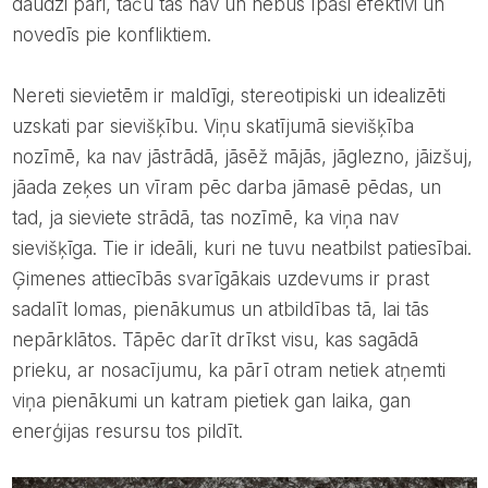
daudzi pāri, taču tas nav un nebūs īpaši efektīvi un
novedīs pie konfliktiem.
Nereti sievietēm ir maldīgi, stereotipiski un idealizēti
uzskati par sievišķību. Viņu skatījumā sievišķība
nozīmē, ka nav jāstrādā, jāsēž mājās, jāglezno, jāizšuj,
jāada zeķes un vīram pēc darba jāmasē pēdas, un
tad, ja sieviete strādā, tas nozīmē, ka viņa nav
sievišķīga. Tie ir ideāli, kuri ne tuvu neatbilst patiesībai.
Ģimenes attiecībās svarīgākais uzdevums ir prast
sadalīt lomas, pienākumus un atbildības tā, lai tās
nepārklātos. Tāpēc darīt drīkst visu, kas sagādā
prieku, ar nosacījumu, ka pārī otram netiek atņemti
viņa pienākumi un katram pietiek gan laika, gan
enerģijas resursu tos pildīt.