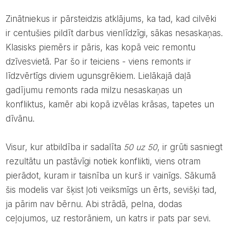
Zinātniekus ir pārsteidzis atklājums, ka tad, kad cilvēki
ir centušies pildīt darbus vienlīdzīgi, sākas nesaskaņas.
Klasisks piemērs ir pāris, kas kopā veic remontu
dzīvesvietā. Par šo ir teiciens - viens remonts ir
līdzvērtīgs diviem ugunsgrēkiem. Lielākajā daļā
gadījumu remonts rada milzu nesaskaņas un
konfliktus, kamēr abi kopā izvēlas krāsas, tapetes un
dīvānu.
Visur, kur atbildība ir sadalīta
50 uz 50
, ir grūti sasniegt
rezultātu un pastāvīgi notiek konflikti, viens otram
pierādot, kuram ir taisnība un kurš ir vainīgs. Sākumā
šis modelis var šķist ļoti veiksmīgs un ērts, sevišķi tad,
ja pārim nav bērnu. Abi strādā, pelna, dodas
ceļojumos, uz restorāniem, un katrs ir pats par sevi.