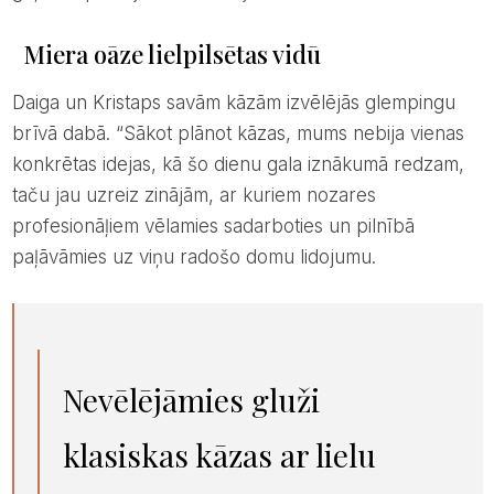
Miera oāze lielpilsētas vidū
Daiga un Kristaps savām kāzām izvēlējās glempingu
brīvā dabā. “Sākot plānot kāzas, mums nebija vienas
konkrētas idejas, kā šo dienu gala iznākumā redzam,
taču jau uzreiz zinājām, ar kuriem nozares
profesionāļiem vēlamies sadarboties un pilnībā
paļāvāmies uz viņu radošo domu lidojumu.
Nevēlējāmies gluži
klasiskas kāzas ar lielu