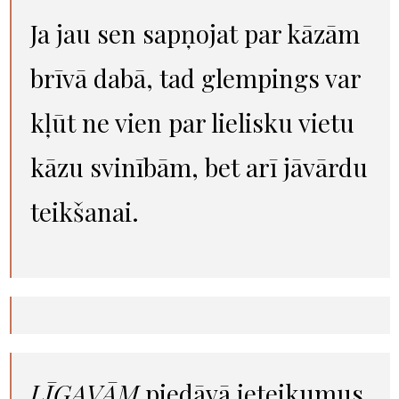
Ja jau sen sapņojat par kāzām
brīvā dabā, tad glempings var
kļūt ne vien par lielisku vietu
kāzu svinībām, bet arī jāvārdu
teikšanai.
LĪGAVĀM
piedāvā ieteikumus,