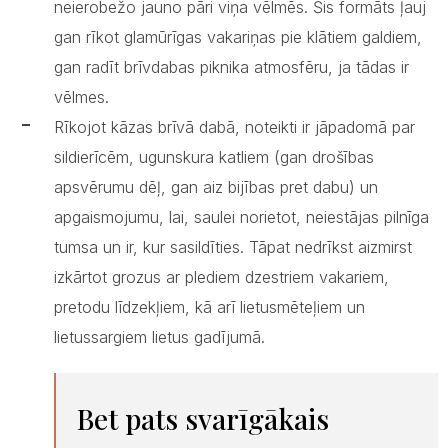
neierobežo jauno pāri viņa vēlmēs. Šis formāts ļauj
gan rīkot glamūrīgas vakariņas pie klātiem galdiem,
gan radīt brīvdabas piknika atmosfēru, ja tādas ir
vēlmes.
Rīkojot kāzas brīvā dabā, noteikti ir jāpadomā par
sildierīcēm, ugunskura katliem (gan drošības
apsvērumu dēļ, gan aiz bijības pret dabu) un
apgaismojumu, lai, saulei norietot, neiestājas pilnīga
tumsa un ir, kur sasildīties. Tāpat nedrīkst aizmirst
izkārtot grozus ar plediem dzestriem vakariem,
pretodu līdzekļiem, kā arī lietusmēteļiem un
lietussargiem lietus gadījumā.
Bet pats svarīgākais