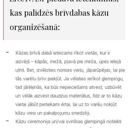
kas palīdzēs brīvdabas kāzu
organizēšanā:
Kāzas brīvā dabā ieteicams rīkot vietās, kur ir
aizvējš – kāpās, mežā, pļavā pie meža, upes ielejā
utml. Bet, izvēloties norises vietu, jāparūpējas, lai pie
tās varētu brīvi piekļūt. Ja vēlaties ierīkot glempingu,
tad jārēķinās, ka būs nepieciešams atvest, uzbūvēt
un vēlāk aizvest daudzus materiālus, līdz ar to kāzu
vietai jābūt pietiekami ērtai, lai uz to varēu nokļūt
kāzu viesi un pakalpojumu sniedzēji.
Kāzu ceremonija un/vai svinības glempingā noteikti