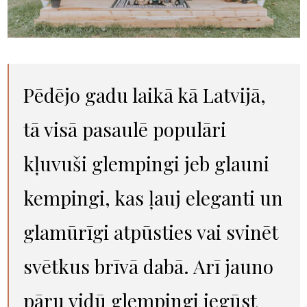
Pēdējo gadu laikā kā Latvijā,
tā visā pasaulē populāri
kļuvuši glempingi jeb glauni
kempingi, kas ļauj eleganti un
glamūrīgi atpūsties vai svinēt
svētkus brīvā dabā. Arī jauno
pāru vidū glempingi iegūst