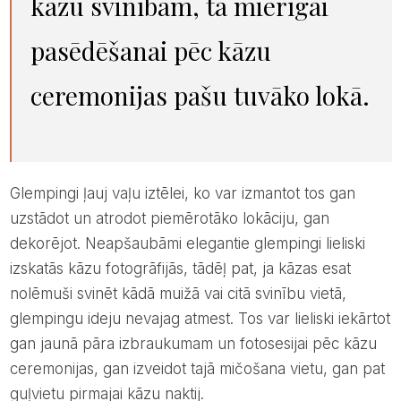
kāzu svinībām, tā mierīgai
pasēdēšanai pēc kāzu
ceremonijas pašu tuvāko lokā.
Glempingi ļauj vaļu iztēlei, ko var izmantot tos gan
uzstādot un atrodot piemērotāko lokāciju, gan
dekorējot. Neapšaubāmi elegantie glempingi lieliski
izskatās kāzu fotogrāfijās, tādēļ pat, ja kāzas esat
nolēmuši svinēt kādā muižā vai citā svinību vietā,
glempingu ideju nevajag atmest. Tos var lieliski iekārtot
gan jaunā pāra izbraukumam un fotosesijai pēc kāzu
ceremonijas, gan izveidot tajā mičošana vietu, gan pat
guļvietu pirmajai kāzu naktij.