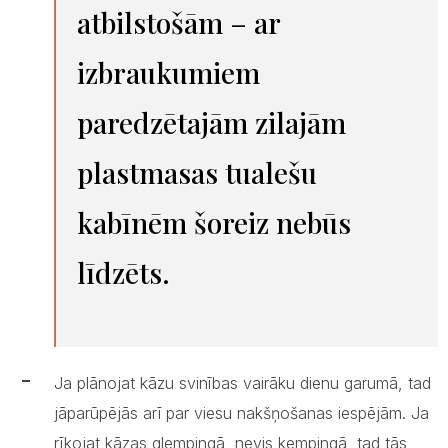
atbilstošām – ar
izbraukumiem
paredzētajām zilajām
plastmasas tualešu
kabīnēm šoreiz nebūs
līdzēts.
Ja plānojat kāzu svinības vairāku dienu garumā, tad
jāparūpējās arī par viesu nakšņošanas iespējām. Ja
rīkojat kāzas glempingā, nevis kempingā, tad tās