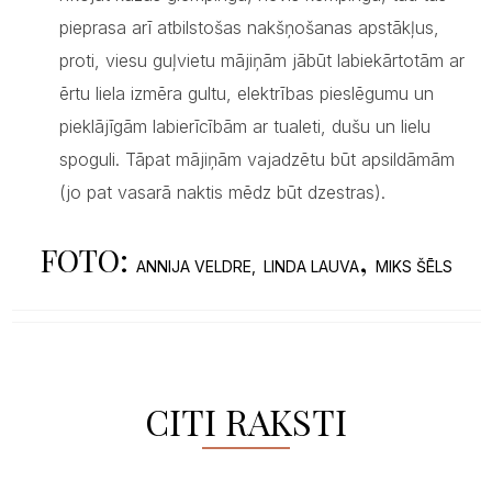
pieprasa arī atbilstošas nakšņošanas apstākļus,
proti, viesu guļvietu mājiņām jābūt labiekārtotām ar
ērtu liela izmēra gultu, elektrības pieslēgumu un
pieklājīgām labierīcībām ar tualeti, dušu un lielu
spoguli. Tāpat mājiņām vajadzētu būt apsildāmām
(jo pat vasarā naktis mēdz būt dzestras).
FOTO:
,
ANNIJA VELDRE,
LINDA LAUVA
MIKS ŠĒLS
CITI RAKSTI