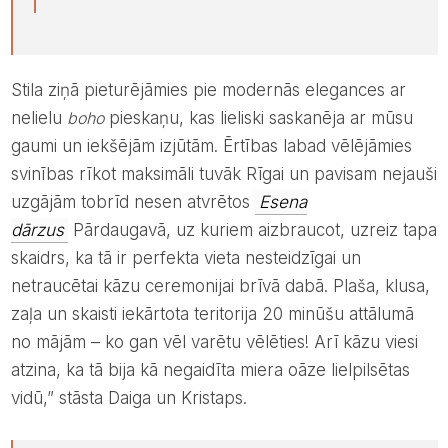
Stila ziņā pieturējāmies pie modernās elegances ar
nelielu
boho
pieskaņu, kas lieliski saskanēja ar mūsu
gaumi un iekšējām izjūtām. Ērtības labad vēlējāmies
svinības rīkot maksimāli tuvāk Rīgai un pavisam nejauši
uzgājām tobrīd nesen atvrētos
Esena
dārzus
Pārdaugavā, uz kuriem aizbraucot, uzreiz tapa
skaidrs, ka tā ir perfekta vieta nesteidzīgai un
netraucētai kāzu ceremonijai brīvā dabā. Plaša, klusa,
zaļa un skaisti iekārtota teritorija 20 minūšu attālumā
no mājām – ko gan vēl varētu vēlēties! Arī kāzu viesi
atzina, ka tā bija kā negaidīta miera oāze lielpilsētas
vidū,” stāsta Daiga un Kristaps.