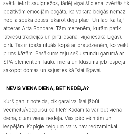
svētki iekrīt saulgriežos, tādēļ viņai šī diena izvērtās tik
pozitīvām emocijām bagāta, ka vakara beigās nemaz
nebija spēka doties iekarot deju placi. Un labi ka tā,”
atceras Arta Bondare. Tām meitenēm, kurām patīk
latviešu tradīcijas un pirtī iešana, viņa iesaka Līgavu
pirti. Tas ir īpašs rituāls kopā ar draudzenēm, ko veikt
pirms kāzām. Pasākums teju sešu stundu garumā ar
SPA elementiem lauku mierā un klusumā jeb iespēja
sakopot domas un sajusties kā īstai līgavai.
NEVIS VIENA DIENA, BET NEDĒĻA?
Kurš gan ir noteicis, cik garai vai īsai jābūt
vecmeitu/vecpuišu ballītei? Kādam tā var būt viena
diena, citam viena nedēļa. Viss pēc vēlmēm un
iespējām. Kopīgie ceļojumi vairs nav redzami tikai