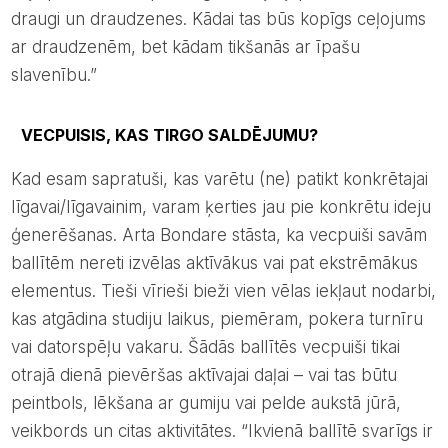
draugi un draudzenes. Kādai tas būs kopīgs ceļojums
ar draudzenēm, bet kādam tikšanās ar īpašu
slavenību.”
VECPUISIS, KAS TIRGO SALDĒJUMU?
Kad esam sapratuši, kas varētu (ne) patikt konkrētajai
līgavai/līgavainim, varam ķerties jau pie konkrētu ideju
ģenerēšanas. Arta Bondare stāsta, ka vecpuiši savām
ballītēm nereti izvēlas aktīvākus vai pat ekstrēmākus
elementus. Tieši vīrieši bieži vien vēlas iekļaut nodarbi,
kas atgādina studiju laikus, piemēram, pokera turnīru
vai datorspēļu vakaru. Šādās ballītēs vecpuiši tikai
otrajā dienā pievēršas aktīvajai daļai – vai tas būtu
peintbols, lēkšana ar gumiju vai pelde aukstā jūrā,
veikbords un citas aktivitātes. “Ikvienā ballītē svarīgs ir