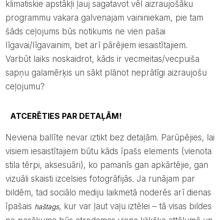
klimatiskie apstākļi ļauj sagatavot vēl aizraujošāku
programmu vakara galvenajam vaininiekam, pie tam
šāds ceļojums būs notikums ne vien pašai
līgavai/līgavainim, bet arī pārējiem iesaistītajiem.
Varbūt laiks noskaidrot, kāds ir vecmeitas/vecpuiša
sapņu galamērķis un sākt plānot neprātīgi aizraujošu
ceļojumu?
ATCERĒTIES PAR DETAĻĀM!
Neviena ballīte nevar iztikt bez detaļām. Parūpējies, lai
visiem iesaistītajiem būtu kāds īpašs elements (vienota
stila tērpi, aksesuāri), ko pamanīs gan apkārtējie, gan
vizuāli skaisti izcelsies fotogrāfijās. Ja runājam par
bildēm, tad sociālo mediju laikmetā noderēs arī dienas
īpašais
, kur var ļaut vaļu iztēlei – tā visas bildes
haštags