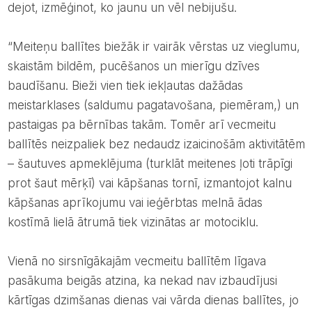
dejot, izmēģinot, ko jaunu un vēl nebijušu.
“Meiteņu ballītes biežāk ir vairāk vērstas uz vieglumu,
skaistām bildēm, pucēšanos un mierīgu dzīves
baudīšanu. Bieži vien tiek iekļautas dažādas
meistarklases (saldumu pagatavošana, piemēram,) un
pastaigas pa bērnības takām. Tomēr arī vecmeitu
ballītēs neizpaliek bez nedaudz izaicinošām aktivitātēm
– šautuves apmeklējuma (turklāt meitenes ļoti trāpīgi
prot šaut mērķī) vai kāpšanas tornī, izmantojot kalnu
kāpšanas aprīkojumu vai ieģērbtas melnā ādas
kostīmā lielā ātrumā tiek vizinātas ar motociklu.
Vienā no sirsnīgākajām vecmeitu ballītēm līgava
pasākuma beigās atzina, ka nekad nav izbaudījusi
kārtīgas dzimšanas dienas vai vārda dienas ballītes, jo