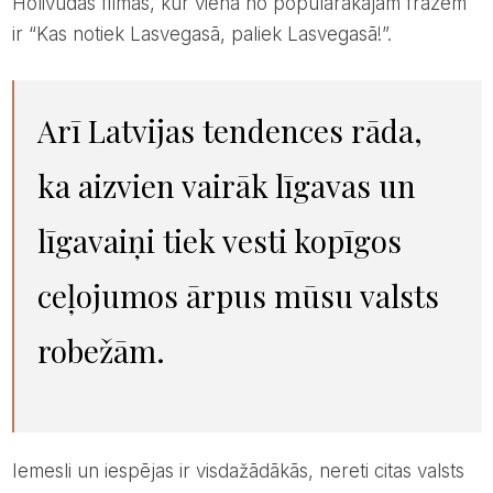
Holivudas filmās, kur viena no populārākajām frāzēm
ir “Kas notiek Lasvegasā, paliek Lasvegasā!”.
Arī Latvijas tendences rāda,
ka aizvien vairāk līgavas un
līgavaiņi tiek vesti kopīgos
ceļojumos ārpus mūsu valsts
robežām.
Iemesli un iespējas ir visdažādākās, nereti citas valsts