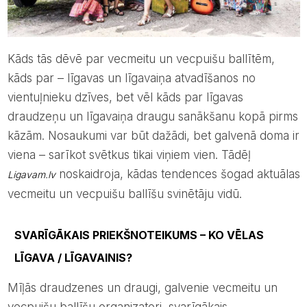
Kāds tās dēvē par vecmeitu un vecpuišu ballītēm,
kāds par – līgavas un līgavaiņa atvadīšanos no
vientuļnieku dzīves, bet vēl kāds par līgavas
draudzeņu un līgavaiņa draugu sanākšanu kopā pirms
kāzām. Nosaukumi var būt dažādi, bet galvenā doma ir
viena – sarīkot svētkus tikai viņiem vien. Tādēļ
noskaidroja, kādas tendences šogad aktuālas
Ligavam.lv
vecmeitu un vecpuišu ballīšu svinētāju vidū.
SVARĪGĀKAIS PRIEKŠNOTEIKUMS – KO VĒLAS
LĪGAVA / LĪGAVAINIS?
Mīļās draudzenes un draugi, galvenie vecmeitu un
vecpuišu ballīšu organizatori, svarīgākais