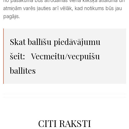
no pasākuma būs atrodamas viena klikšķa attālumā un
atmiņām varēs ļauties arī vēlāk, kad notikums būs jau
pagājis.
Skat ballīšu piedāvājumu
šeit:
Vecmeitu/vecpuišu
ballītes
CITI RAKSTI