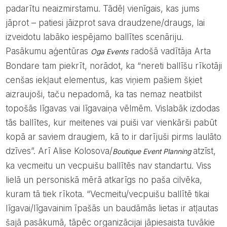
padarītu neaizmirstamu. Tādēļ vienīgais, kas jums
jāprot – patiesi jāizprot sava draudzene/draugs, lai
izveidotu labāko iespējamo ballītes scenāriju.
Pasākumu aģentūras
radošā vadītāja Arta
Oga Events
Bondare tam piekrīt, norādot, ka “nereti ballīšu rīkotāji
cenšas iekļaut elementus, kas viņiem pašiem šķiet
aizraujoši, taču nepadomā, ka tas nemaz neatbilst
topošās līgavas vai līgavaiņa vēlmēm. Vislabāk izdodas
tās ballītes, kur meitenes vai puiši var vienkārši pabūt
kopā ar saviem draugiem, kā to ir darījuši pirms laulāto
dzīves”. Arī Alise Kolosova/
atzīst,
Boutique Event Planning
ka vecmeitu un vecpuišu ballītēs nav standartu. Viss
lielā un personiskā mērā atkarīgs no paša cilvēka,
kuram tā tiek rīkota. “Vecmeitu/vecpuišu ballītē tikai
līgavai/līgavainim īpašās un baudāmās lietas ir atļautas
šajā pasākumā, tāpēc organizācijai jāpiesaista tuvākie