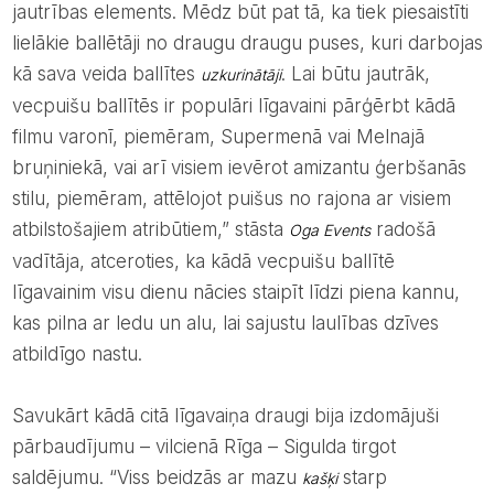
jautrības elements. Mēdz būt pat tā, ka tiek piesaistīti
lielākie ballētāji no draugu draugu puses, kuri darbojas
kā sava veida ballītes
. Lai būtu jautrāk,
uzkurinātāji
vecpuišu ballītēs ir populāri līgavaini pārģērbt kādā
filmu varonī, piemēram, Supermenā vai Melnajā
bruņiniekā, vai arī visiem ievērot amizantu ģerbšanās
stilu, piemēram, attēlojot puišus no rajona ar visiem
atbilstošajiem atribūtiem,” stāsta
radošā
Oga Events
vadītāja, atceroties, ka kādā vecpuišu ballītē
līgavainim visu dienu nācies staipīt līdzi piena kannu,
kas pilna ar ledu un alu, lai sajustu laulības dzīves
atbildīgo nastu.
Savukārt kādā citā līgavaiņa draugi bija izdomājuši
pārbaudījumu – vilcienā Rīga – Sigulda tirgot
saldējumu. “Viss beidzās ar mazu
starp
kašķi