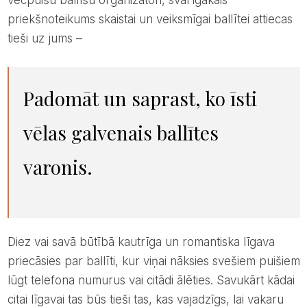
priekšnoteikums skaistai un veiksmīgai ballītei attiecas
tieši uz jums –
padomāt un saprast, ko īsti
vēlas galvenais ballītes
varonis.
Diez vai savā būtībā kautrīga un romantiska līgava
priecāsies par ballīti, kur viņai nāksies svešiem puišiem
lūgt telefona numurus vai citādi ālēties. Savukārt kādai
citai līgavai tas būs tieši tas, kas vajadzīgs, lai vakaru