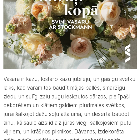
Vasara ir kāzu, tostarp kāzu jubileju, un gaisīgu svētku
laiks, kad varam tos baudīt mājas ballēs, smaržīgu
ziedu un sulīgi zaļu augu ieskautos dārzos, pie īpaši
dekorētiem un klātiem galdiem pludmales svētkos,
jūrai šalkojot dažu soļu attālumā, un desertā baudot
ainu, kā saule aizslīd aiz jūras viegli šalkojošiem putu
viļņiem, un krāšņos piknikos. Dāvanas, izdekorēta