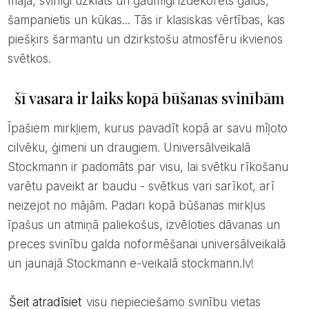
māja, svinīgi uzklāts un gaumīgi izdekorēts galds,
šampanietis un kūkas... Tās ir klasiskas vērtības, kas
piešķirs šarmantu un dzirkstošu atmosfēru ikvienos
svētkos.
šī vasara ir laiks kopā būšanas svinībām
Īpašiem mirkļiem, kurus pavadīt kopā ar savu mīļoto
cilvēku, ģimeni un draugiem. Universālveikalā
Stockmann ir padomāts par visu, lai svētku rīkošanu
varētu paveikt ar baudu - svētkus vari sarīkot, arī
neizejot no mājām. Padari kopā būšanas mirkļus
īpašus un atmiņā paliekošus, izvēloties dāvanas un
preces svinību galda noformēšanai universālveikalā
un jaunajā Stockmann e-veikalā stockmann.lv!
šeit atradīsiet
visu nepieciešamo svinību vietas