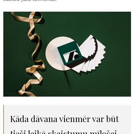
Kāda dāvana vienmēr var būt
tieši laikā skaistumu mīlošai