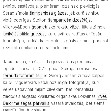
svinību sastāvdaļa, piemēram, dizainiski pievilcīgās
Serax zīmola
šampanieša glāzes
, jebkurā svinību
vietā iederīgais Stelton
šampanieša dzesētājs
,
Villeroy&Boch
ģeometrisko rakstu vāze
, Iittala zīmola
unikālās stikla griezes
, kuru svītras radītas ar īpašu
tehnoloģiju, turklāt katrs putns izpūsts ar muti, padarot
rezultātu unikālu un neatkārtojamu.
Jāpiemetina, ka šīs stikla griezes būs pieejamas
iegādei tikai šajā, 2022. gadā. Spīdīga nerūsējošā
tērauda fotorāmītis,
no Georg Jensen zīmola kalpos
kā burvīgs ietvars kādai nozīmīgai fotogrāfijai, kuru
vēlies uzdāvināt mīļam cilvēkam, bet romantiski
ziedošais augstas kvalitātes organiskās kokvilnas
Yves
Delorme segas pārvalks
vasarā atveldzēs, bet ziemā
sasildīs jūsu tuviniekus.