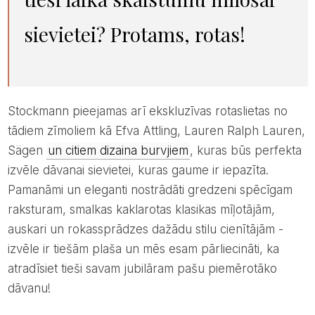
sievietei? Protams, rotas!
Stockmann pieejamas arī ekskluzīvas rotaslietas no
tādiem zīmoliem kā Efva Attling, Lauren Ralph Lauren,
Sägen
un citiem dizaina burvjiem
, kuras būs perfekta
izvēle dāvanai sievietei, kuras gaume ir iepazīta.
Pamanāmi un eleganti nostrādāti gredzeni spēcīgam
raksturam, smalkas kaklarotas klasikas mīļotājām,
auskari un rokassprādzes dažādu stilu cienītājām -
izvēle ir tiešām plaša un mēs esam pārliecināti, ka
atradīsiet tieši savam jubilāram pašu piemērotāko
dāvanu!