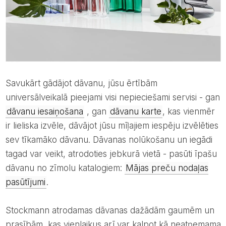
Savukārt gādājot dāvanu, jūsu ērtībām
universālveikalā pieejami visi nepieciešami servisi - gan
dāvanu iesaiņošana
, gan
dāvanu karte
, kas vienmēr
ir lieliska izvēle, dāvājot jūsu mīļajiem iespēju izvēlēties
sev tīkamāko dāvanu. Dāvanas nolūkošanu un iegādi
tagad var veikt, atrodoties jebkurā vietā - pasūti īpašu
dāvanu no zīmolu katalogiem:
Mājas preču nodaļas
pasūtījumi
.
Stockmann atrodamas dāvanas dažādām gaumēm un
prasībām, kas vienlaikus arī var kalpot kā neatņemama