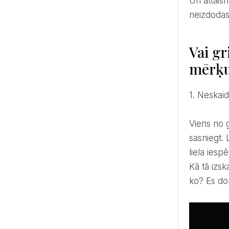
Un attaisnojumi nav taisnība, bet gan rīks, kā noņemt atbildību no sevis un vainot visu un visus pie tā, ka
neizdodas
Vai gr
mērķ
1. Neskai
Viens no galvenajiem iemesliem, kāpēc cilvēki nesasniedz savus mērķus, ir tas, ka viņi pat nezina, ko viņi grib
sasniegt. 
liela iesp
Kā tā izsk
ko? Es do