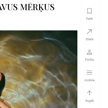
SAVUS MĒRĶUS
patīk
share
profils
izvēlne
augšā