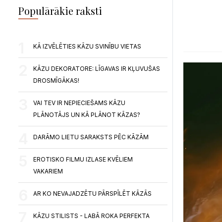
Populārākie raksti
KĀ IZVĒLĒTIES KĀZU SVINĪBU VIETAS
KĀZU DEKORATORE: LĪGAVAS IR KĻUVUŠAS
DROSMĪGĀKAS!
VAI TEV IR NEPIECIEŠAMS KĀZU
PLĀNOTĀJS UN KĀ PLĀNOT KĀZAS?
DARĀMO LIETU SARAKSTS PĒC KĀZĀM
EROTISKO FILMU IZLASE KVĒLIEM
VAKARIEM
AR KO NEVAJADZĒTU PĀRSPĪLĒT KĀZĀS
KĀZU STILISTS - LABĀ ROKA PERFEKTA