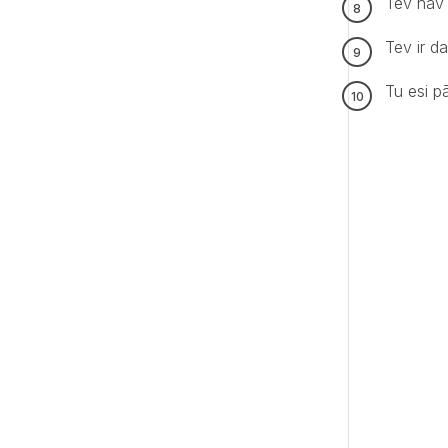
Tev nav 
Tev ir da
Tu esi p