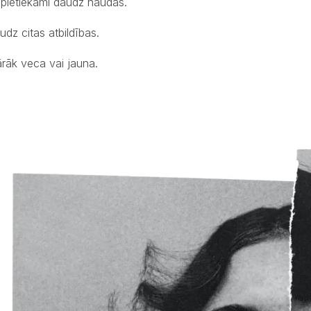
pietiekami daudz naudas.
udz citas atbildības.
ārāk veca vai jauna.