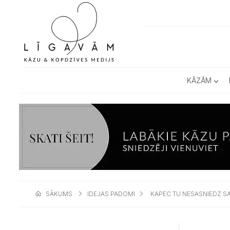
KĀZĀM
SĀKUMS
IDEJAS PADOMI
KAPEC TU NESASNIEDZ S