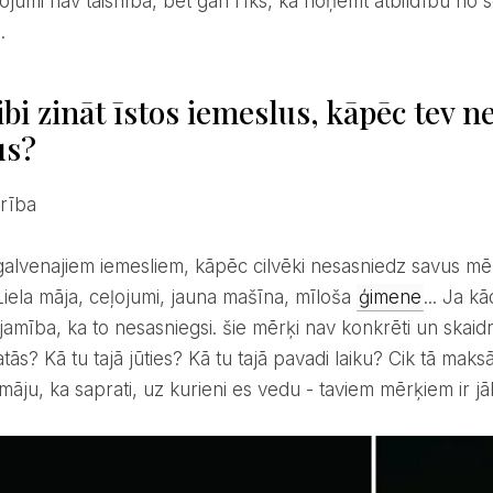
.
ibi zināt īstos iemeslus, kāpēc tev 
us?
drība
Liela māja, ceļojumi, jauna mašīna, mīloša
ģimene
... Ja k
ējamība, ka to nesasniegsi. šie mērķi nav konkrēti un skaidr
atās? Kā tu tajā jūties? Kā tu tajā pavadi laiku? Cik tā mak
māju, ka saprati, uz kurieni es vedu - taviem mērķiem ir j