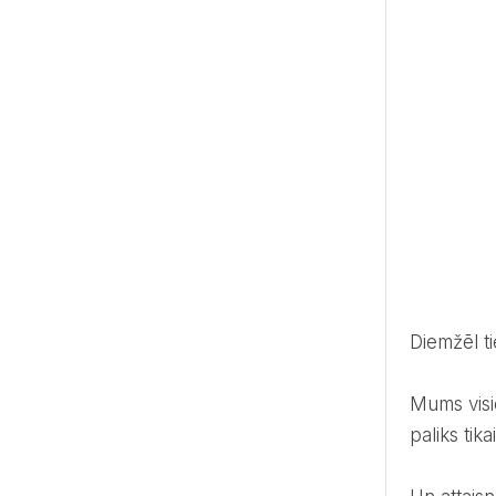
Diemžēl t
Mums visiem ir attaisnojumi, kāpēc kaut ko nevaram, kāpēc nedarām, kāpēc pārdomājam. Taču tie vienmēr
paliks tika