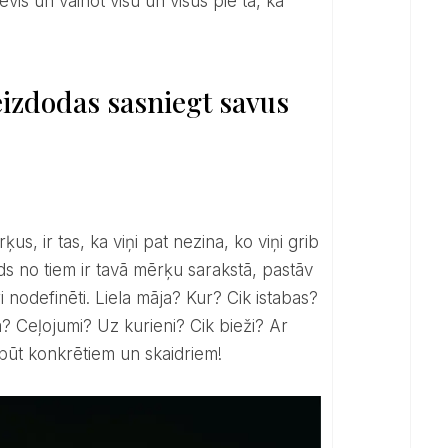
neizdodas sasniegt savus
āds no tiem ir tavā mērķu sarakstā, pastāv
i nodefinēti. Liela māja? Kur? Cik istabas?
sā? Ceļojumi? Uz kurieni? Cik bieži? Ar
ābūt konkrētiem un skaidriem!