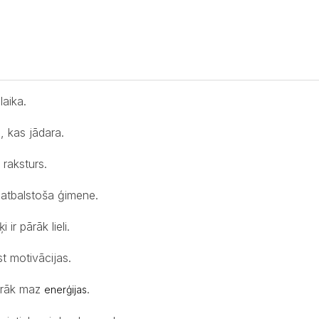
laika.
i, kas jādara.
 raksturs.
atbalstoša ģimene.
 ir pārāk lieli.
st motivācijas.
ārāk maz
.
enerģijas