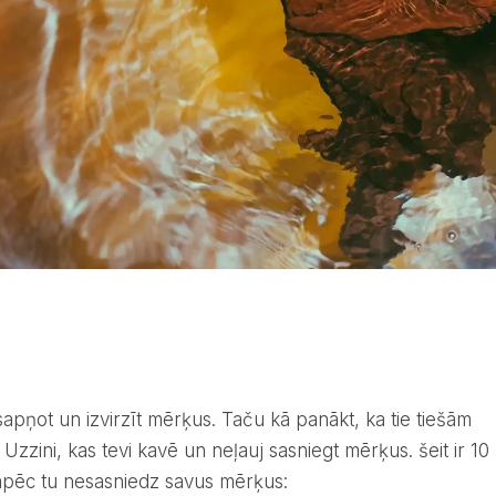
 Uzzini, kas tevi kavē un neļauj sasniegt mērķus. šeit ir 10
kāpēc tu nesasniedz savus mērķus: