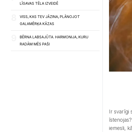
LĪGAVAS TĒLA IZVEIDĒ
VISS, KAS TEV JĀZINA, PLĀNOJOT
GALAMĒRĶA KĀZAS
BĒRNA LABSAJŪTA. HARMONIJA, KURU
RADĀM MĒS PAŠI
Ir svarīgi sapņot un izvirzīt mērķus. Taču kā panākt, ka tie tiešām
īstenojas?
iemesli, 