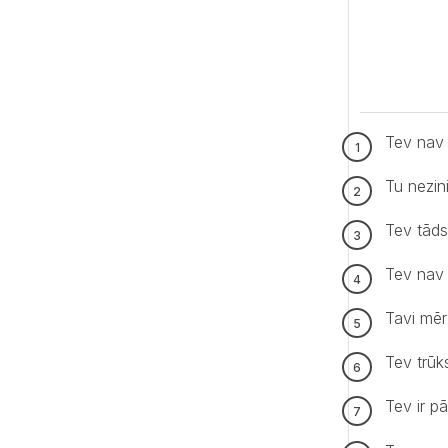
Tev nav 
Tu nezin
Tev tāds
Tev nav 
Tavi mērķi
Tev trūk
Tev ir p