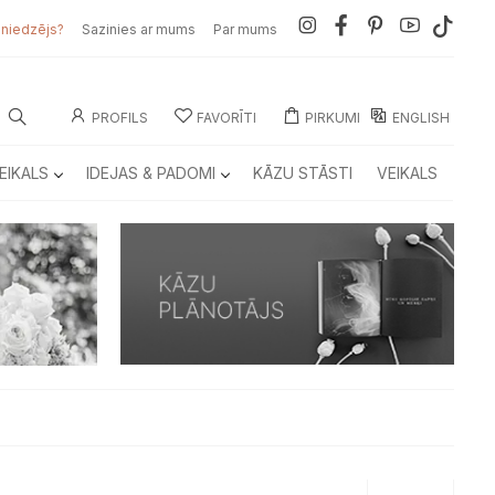
sniedzējs?
Sazinies ar mums
Par mums
PROFILS
FAVORĪTI
PIRKUMI
ENGLISH
EIKALS
IDEJAS & PADOMI
KĀZU STĀSTI
VEIKALS