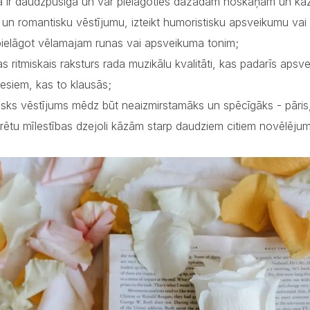
a ir daudzpusīga un var pielāgoties dažādām noskaņām un kāzu s
u un romantisku vēstījumu, izteikt humoristisku apsveikumu vai
pielāgot vēlamajam runas vai apsveikuma tonim;
as ritmiskais raksturs rada muzikālu kvalitāti, kas padarīs a
iesiem, kas to klausās;
isks vēstījums mēdz būt neaizmirstamāks un spēcīgāks - pāris,
rētu mīlestības dzejoli kāzām starp daudziem citiem novēlēju