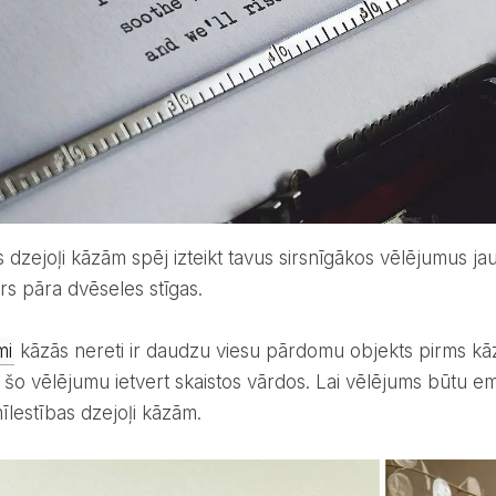
rs pāra dvēseles stīgas.
mi
kāzās nereti ir daudzu viesu pārdomu objekts pirms kāz
 šo vēlējumu ietvert skaistos vārdos. Lai vēlējums būtu em
īlestības dzejoļi kāzām.