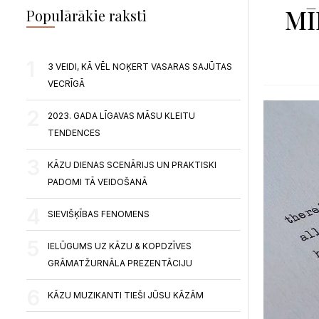
MĪ
Populārākie raksti
3 VEIDI, KĀ VĒL NOĶERT VASARAS SAJŪTAS
VECRĪGĀ
2023. GADA LĪGAVAS MĀSU KLEITU
TENDENCES
KĀZU DIENAS SCENĀRIJS UN PRAKTISKI
PADOMI TĀ VEIDOŠANĀ
SIEVIŠĶĪBAS FENOMENS
IELŪGUMS UZ KĀZU & KOPDZĪVES
GRĀMATŽURNĀLA PREZENTĀCIJU
KĀZU MUZIKANTI TIEŠI JŪSU KĀZĀM