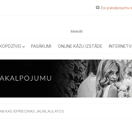
Esi pakalpojumu 
KOPDZĪVEI
PASĀKUMI
ONLINE KĀZU IZSTĀDE
INTERNETV
AM KAS IEPRIECINAS JAUNLAULATOS