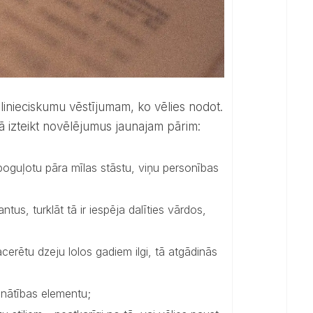
 kā izteikt novēlējumus jaunajam pārim:
spoguļotu pāra mīlas stāstu, viņu personības
tus, turklāt tā ir iespēja dalīties vārdos,
sacerētu dzeju lolos gadiem ilgi, tā atgādinās
inātības elementu;