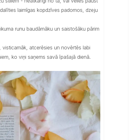
tiliem - neatkarīgi no tā, vai vēlies paust
 dalīties laimīgas kopdzīves padomos, dzeju
psveikuma runu baudāmāku un saistošāku pārim
 visticamāk, atcerēsies un novērtēs labi
miem, ko viņi saņems savā īpašajā dienā.