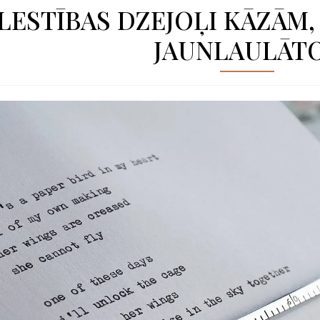
LESTĪBAS DZEJOĻI KĀZĀM,
JAUNLAULĀT