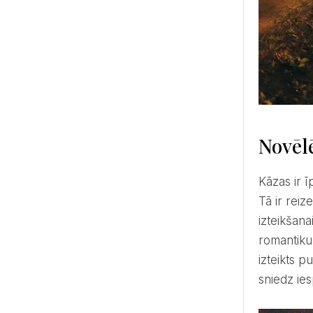
Novēlē
Kāzas ir īpaši emocionāls notikums, kurā gan pāris, gan viesi piedzīvo dziļu saviļņojumu un aizkustinājumu.
Tā ir reiz
izteikšan
romantiku
izteikts p
sniedz ies