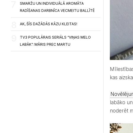
SMARŽU UN INDIVIDUĀLĀ AROMĀTA
RADĪŠANAS DARBNĪCA VECMEITU BALLĪTĒ
AK, ŠĪS DAŽĀDĀS KĀZU KLEITAS!
TV3 POPULĀRAIS SERIĀLS “VIŅAS MELO
LABĀK”: MĀRIS PREC MARTU
Mīlestības dzejoļi kāzām spēj izteikt tavus sirsnīgākos vēlējumus jaunlaulātajiem oriģinālā un poētiskā veidā,
kas aizska
Novēlēju
labāko un
noderēt m