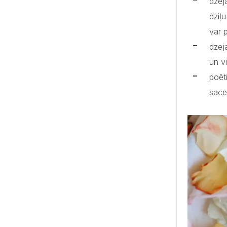
dzej
dziļ
var 
dzej
un v
poēt
sace