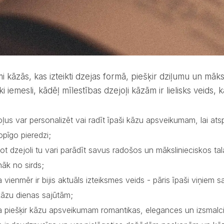
ki iemesli, kādēļ mīlestības dzejoļi kāzām ir lielisks veids,
oļus var personalizēt vai radīt īpaši kāzu apsveikumam, lai at
opīgo pieredzi;
ot dzejoli tu vari parādīt savus radošos un mākslinieciskos talan
nāk no sirds;
 vienmēr ir bijis aktuāls izteiksmes veids - pāris īpaši viņiem 
kāzu dienas sajūtām;
a piešķir kāzu apsveikumam romantikas, elegances un izsmalc