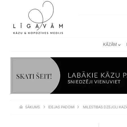
KĀZĀM
SĀKUMS
IDEJAS PADOMI
MILESTIBAS DZEJOLI KAZ