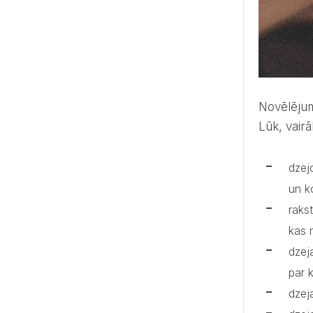
Novēlējumi kāzās, kas izteikti dzejas formā, piešķir dziļumu un mākslinieciskumu vēstījumam, ko vēlies nodot.
Lūk, vairā
dzej
un k
rakst
kas 
dzeja
par 
dzej