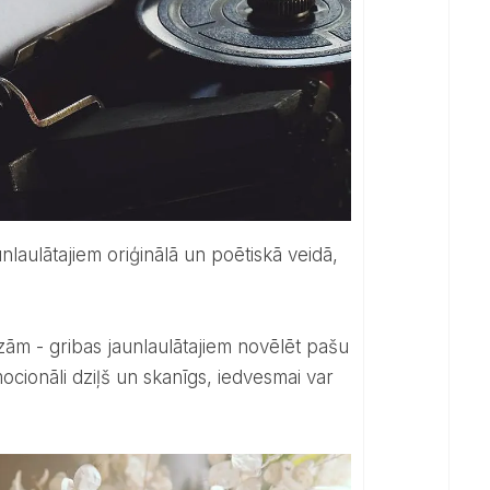
ām - gribas jaunlaulātajiem novēlēt pašu
ocionāli dziļš un skanīgs, iedvesmai var