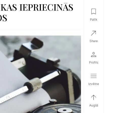
 KAS IEPRIECINĀS
OS
patīk
share
profils
izvēlne
augšā