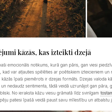
jumi kāzās, kas izteikti dzejā
e, kad var atļauties spēlēties ar poētiskiem izteicieniem 
ai kāzās īpaši piemērots ir dzejas formāts. Dzejas valoda 
 un nedaudz sentimenta, tādā veidā uzrunājot gan pāra, ga
ubliski. No ieraksta kāzu viesu grāmatā līdz svinīgam
tosta
pēju patiesi īpašā veidā paust savu mīlestību un atbalstu j