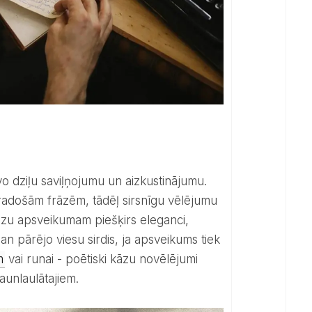
un radošām frāzēm, tādēļ sirsnīgu vēlējumu
kāzu apsveikumam piešķirs eleganci,
n pārējo viesu sirdis, ja apsveikums tiek
m
vai runai - poētiski kāzu novēlējumi
aunlaulātajiem.