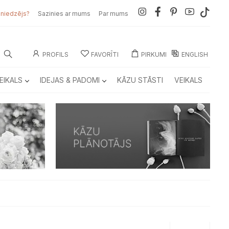
sniedzējs?
Sazinies ar mums
Par mums
PROFILS
FAVORĪTI
PIRKUMI
ENGLISH
EIKALS
IDEJAS & PADOMI
KĀZU STĀSTI
VEIKALS