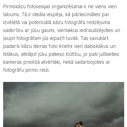
Pirmskāzu fotosesijas organizēšanai ir ne viens vien
labums. Tā ir ideāla iespēja, kā pārliecināties par
izvēlētā vai potenciālā kāzu fotogrāfa redzējuma
saderību ar jūsu gaumi, vienlaikus iedraudzējoties un
ļaujot fotogrāfam jūs iepazīt tuvāk. Tas savukārt
padarīs kāzu dienas foto krietni vien dabiskākus un
īstākus, atklājot jūsu patieso būtību, jo paši jutīsieties
kameras priekšā atvērtāki, nekā sadarbojoties ar
fotogrāfu pirmo reizi.