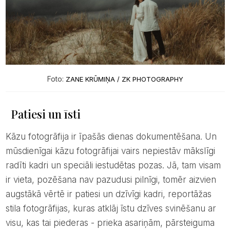
Foto:
ZANE KRŪMIŅA / ZK PHOTOGRAPHY
Patiesi un īsti
Kāzu fotogrāfija ir īpašās dienas dokumentēšana. Un
mūsdienīgai kāzu fotogrāfijai vairs nepiestāv mākslīgi
radīti kadri un speciāli iestudētas pozas. Jā, tam visam
ir vieta, pozēšana nav pazudusi pilnīgi, tomēr aizvien
augstākā vērtē ir patiesi un dzīvīgi kadri, reportāžas
stila fotogrāfijas, kuras atklāj īstu dzīves svinēšanu ar
visu, kas tai piederas - prieka asariņām, pārsteiguma