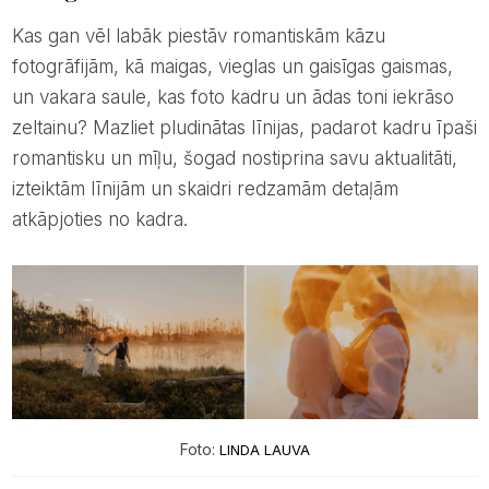
Kas gan vēl labāk piestāv romantiskām kāzu
fotogrāfijām, kā maigas, vieglas un gaisīgas gaismas,
un vakara saule, kas foto kadru un ādas toni iekrāso
zeltainu? Mazliet pludinātas līnijas, padarot kadru īpaši
romantisku un mīļu, šogad nostiprina savu aktualitāti,
izteiktām līnijām un skaidri redzamām detaļām
atkāpjoties no kadra.
Foto:
LINDA LAUVA