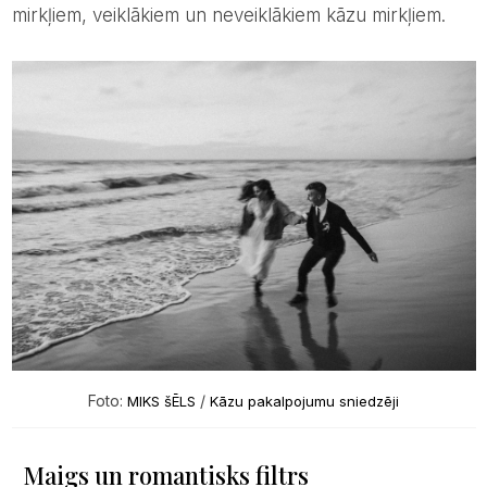
mirkļiem, veiklākiem un neveiklākiem kāzu mirkļiem.
Foto:
/
MIKS šĒLS
Kāzu pakalpojumu sniedzēji
Maigs un romantisks filtrs