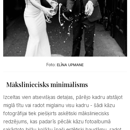
Foto:
ELĪNA UPMANE
Māksliniecisks minimālisms
Izceltas vien atsevišķas detaļas, pārējo kadru atstājot
miglā tītu vai radot miglainu visu kadru - šādi kāzu
fotogrāfijai tiek piešķirts askētiski māksliniecisks
redzējums, kas padarīs pēcāk kāzu fotoalbumā
sakārtoto bilžu kolāžu īpaši estētiski baudāmu, radot