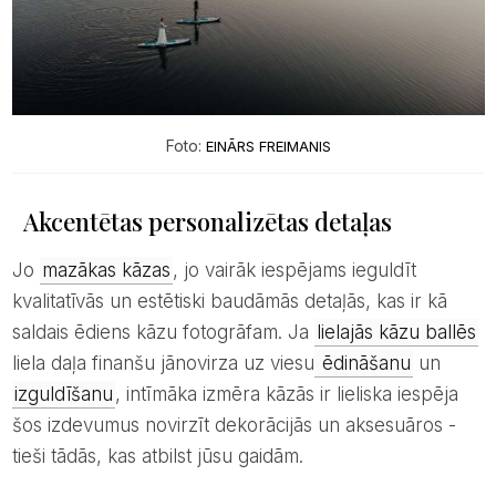
Foto:
EINĀRS FREIMANIS
Akcentētas personalizētas detaļas
Jo
mazākas kāzas
, jo vairāk iespējams ieguldīt
kvalitatīvās un estētiski baudāmās detaļās, kas ir kā
saldais ēdiens kāzu fotogrāfam. Ja
lielajās kāzu ballēs
liela daļa finanšu jānovirza uz viesu
ēdināšanu
un
izguldīšanu
, intīmāka izmēra kāzās ir lieliska iespēja
šos izdevumus novirzīt dekorācijās un aksesuāros -
tieši tādās, kas atbilst jūsu gaidām.