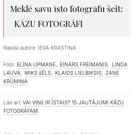
Meklē savu īsto fotogrāfu šeit:
KĀZU FOTOGRĀFI
Raksta autore: IEVA KRASTIŅA
Foto:
ELĪNA UPMANE
,
EINĀRS FREIMANIS
,
LINDA
LAUVA
,
MIKS šĒLS
,
KLAIDS LIELBIKSIS
,
ZANE
KRŪMIŅA
Lasi arī:
VAI VIŅš IR ĪSTAIS? 15 JAUTĀJUMI KĀZU
FOTOGRĀFAM