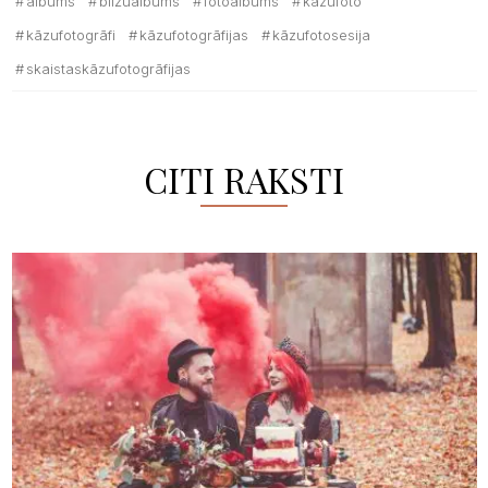
albums
bilžualbums
fotoalbums
kāzufoto
kāzufotogrāfi
kāzufotogrāfijas
kāzufotosesija
skaistaskāzufotogrāfijas
CITI RAKSTI