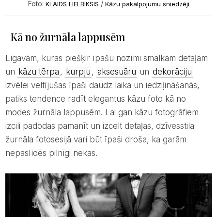
Foto:
/
KLAIDS LIELBIKSIS
Kāzu pakalpojumu sniedzēji
Kā no žurnāla lappusēm
Līgavām, kuras piešķir īpašu nozīmi smalkām detaļām
un
kāzu tērpa
,
kurpju
,
aksesuāru
un
dekorāciju
izvēlei veltījušas īpaši daudz laika un iedziļināšanās,
patiks tendence radīt elegantus kāzu foto kā no
modes žurnāla lappusēm. Lai gan kāzu fotogrāfiem
izcili padodas pamanīt un izcelt detaļas, dzīvesstila
žurnāla fotosesijā vari būt īpaši droša, ka garām
nepaslīdēs pilnīgi nekas.