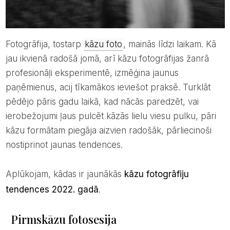
Fotogrāfija, tostarp
kāzu foto
, mainās līdzi laikam. Kā
jau ikvienā radošā jomā, arī kāzu fotogrāfijas žanrā
profesionāļi eksperimentē, izmēģina jaunus
paņēmienus, acij tīkamākos ieviešot praksē. Turklāt
pēdējo pāris gadu laikā, kad nācās paredzēt, vai
ierobežojumi ļaus pulcēt kāzās lielu viesu pulku, pāri
kāzu formātam piegāja aizvien radošāk, pārliecinoši
nostiprinot jaunas tendences.
Aplūkojam, kādas ir jaunākās
kāzu fotogrāfiju
tendences 2022. gadā
.
Pirmskāzu fotosesija