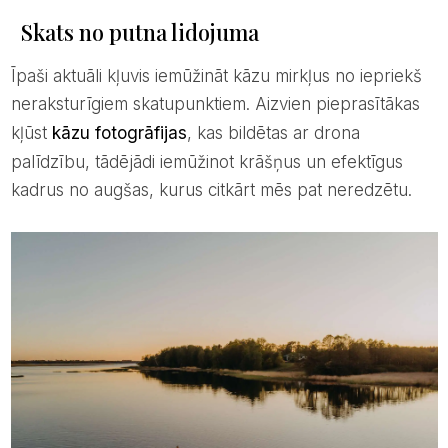
Skats no putna lidojuma
Īpaši aktuāli kļuvis iemūžināt kāzu mirkļus no iepriekš
neraksturīgiem skatupunktiem. Aizvien pieprasītākas
kļūst
kāzu fotogrāfijas
, kas bildētas ar drona
palīdzību, tādējādi iemūžinot krāšņus un efektīgus
kadrus no augšas, kurus citkārt mēs pat neredzētu.